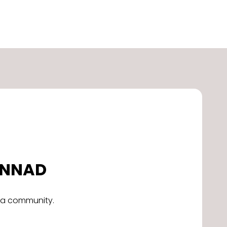
DONNAD
alla community.