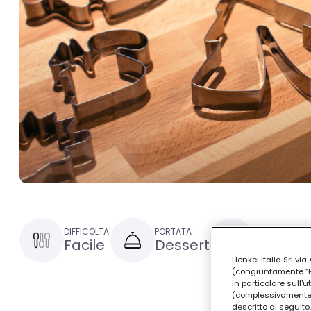
DIFFICOLTA'
PORTATA
TEMPO DI PRE
Facile
Dessert
15 minut
Henkel Italia Srl v
(congiuntamente “Hen
in particolare sull'
(complessivamente “
descritto di seguito.