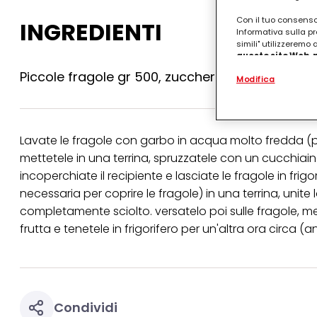
Con il tuo consenso,
INGREDIENTI
Informativa sulla pr
simili" utilizzeremo
questo sito Web, p
personalizzato
. 
Piccole fragole gr 500, zucchero al velo circa 
Modifica
(rispettivamente dell
terzi, conservare le
arricchiti con dati o
particolare per visu
identificati) su ques
Lavate le fragole con garbo in acqua molto fredda (po
misurare e ottimizz
mettetele in una terrina, spruzzatele con un cucchiaino
Puoi trovare maggior
incoperchiate il recipiente e lasciate le fragole in frig
collegata nel piè di 
qualsiasi momento co
necessaria per coprire le fragole) in una terrina, unit
collegata nel piè di 
completamente sciolto. versatelo poi sulle fragole, 
periodo di conserva
"modifica" di seguito
frutta e tenetele in frigorifero per un'altra ora circa (
Se fai clic su "Modif
per uno o più degli 
tuoi dati personali p
necessari per fornirt
Condividi