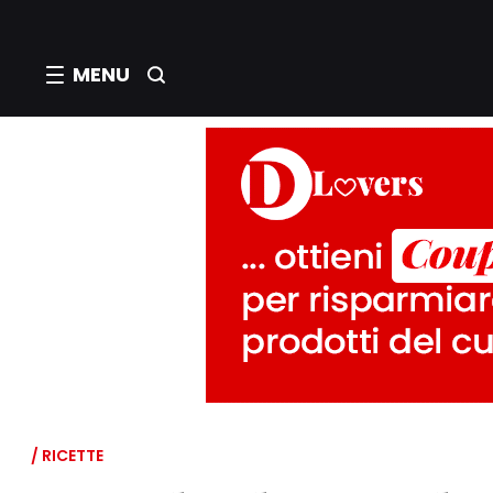
MENU
/ RICETTE