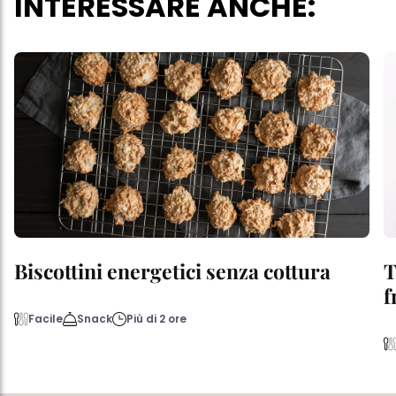
INTERESSARE ANCHE:
Biscottini energetici senza cottura
T
f
Facile
Snack
Più di 2 ore