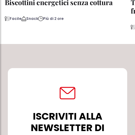
Biscottini energetici senza cottura
T
f
Facile
Snack
Più di 2 ore
ISCRIVITI ALLA
NEWSLETTER DI