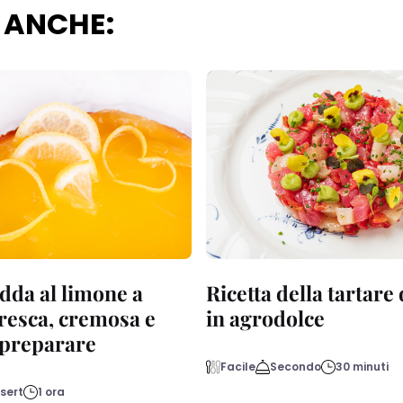
 ANCHE:
dda al limone a
Ricetta della tartare
fresca, cremosa e
in agrodolce
a preparare
Facile
Secondo
30 minuti
sert
1 ora