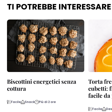
TI POTREBBE INTERESSARE
Biscottini energetici senza
Torta fre
cottura
cubetti: 
facile d
Facile
Snack
Più di 2 ore
Facile
Des