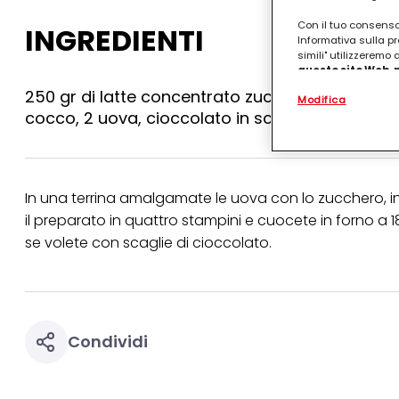
Con il tuo consenso,
INGREDIENTI
Informativa sulla pr
simili" utilizzeremo
questo sito Web, p
personalizzato
. 
250 gr di latte concentrato zuccherato nestlé, 2
Modifica
(rispettivamente dell
cocco, 2 uova, cioccolato in scaglie
terzi, conservare le
arricchiti con dati o
particolare per visu
identificati) su ques
misurare e ottimizz
In una terrina amalgamate le uova con lo zucchero, inco
Puoi trovare maggior
il preparato in quattro stampini e cuocete in forno a
collegata nel piè di 
qualsiasi momento co
se volete con scaglie di cioccolato.
collegata nel piè di 
periodo di conserva
"modifica" di seguito
Se fai clic su "Modif
per uno o più degli 
Condividi
tuoi dati personali p
necessari per fornirt