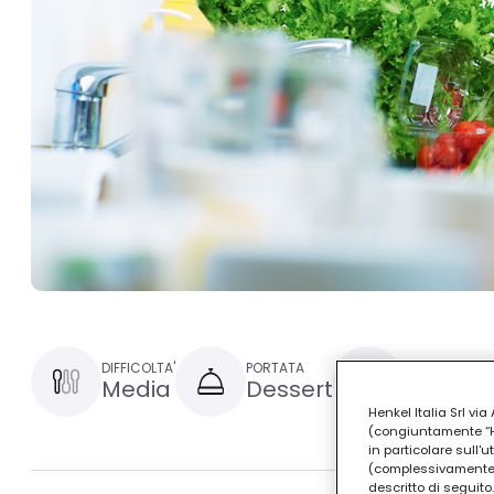
DIFFICOLTA'
PORTATA
TEMPO DI PRE
Media
Dessert
1 ora e 
Henkel Italia Srl v
(congiuntamente “Hen
in particolare sull'
(complessivamente “
descritto di seguito.