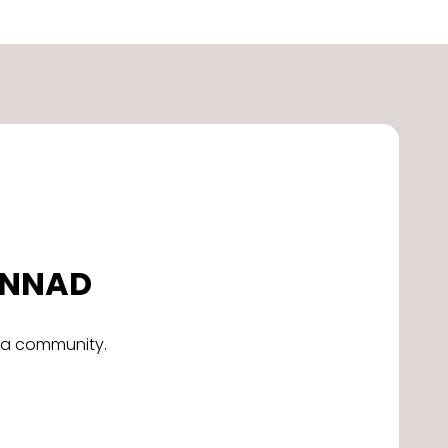
DONNAD
alla community.