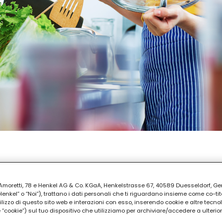
PARAZIONE
30
ia Amoretti, 78 e Henkel AG & Co. KGaA, Henkelstrasse 67, 40589 Duesseldorf, G
kel” o “Noi”), trattano i dati personali che ti riguardano insieme come co-tito
utilizzo di questo sito web e interazioni con esso, inserendo cookie e altre tecnol
cookie”) sul tuo dispositivo che utilizziamo per archiviare/accedere a ulterio