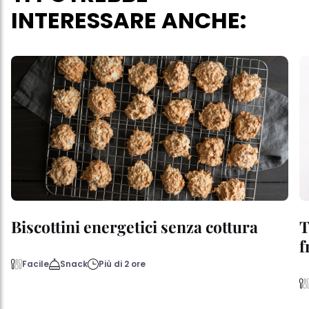
INTERESSARE ANCHE:
Biscottini energetici senza cottura
T
f
Facile
Snack
Più di 2 ore