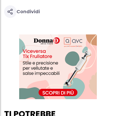
profili per scopi di marketing personalizzato, in particolare per
visualizzare annunci pubblicitari che potrebbero interessarti
(basati, ad esempio, sui tuoi interessi identificati) su questo sito
Condividi
web e altri media (di terzi) tramite i dispositivi assegnati a te o
alla tua famiglia, nonché per misurare e ottimizzare il successo
delle campagne pubblicitarie.
Puoi trovare maggiori informazioni sul trattamento dei tuoi dati
nella nostra Informativa sulla protezione dei dati collegata nel piè
di pagina (Sezione "Cookie, Pixel, Impronte digitali e tecnologie
simili"). Puoi revocare il tuo consenso in qualsiasi momento con
effetto per il futuro disabilitando i cookie sul nostro sito web nella
sezione "Impostazioni cookie" collegata nel piè di pagina. Per
ulteriori informazioni sui cookie utilizzati su questo sito Web, in
particolare sul loro periodo di conservazione, consultare le
informazioni dettagliate su ciascun cookie disponibili facendo
clic su "modifica" di seguito".
Se fai clic su "Modifica" potrai trovare maggiori informazioni sul
trattamento dei tuoi dati / sull'uso dei cookie e consentirli per uno o
più degli scopi sopra menzionati. Cliccando su "Accetta tutto",
acconsenti all'uso dei cookie e al trattamento dei tuoi dati
personali per tutte le finalità sopra indicate. Se fai clic su "Rifiuta",
verranno utilizzati solo i cookie tecnicamente necessari per fornirti
questo sito web.
TI POTREBBE