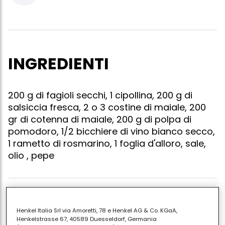
INGREDIENTI
200 g di fagioli secchi, 1 cipollina, 200 g di
salsiccia fresca, 2 o 3 costine di maiale, 200
gr di cotenna di maiale, 200 g di polpa di
pomodoro, 1/2 bicchiere di vino bianco secco,
1 rametto di rosmarino, 1 foglia d'alloro, sale,
olio , pepe
Lessate i fagioli in acqua salata con il rametto di
Henkel Italia Srl via Amoretti, 78 e Henkel AG & Co. KGaA,
rosmarino, dopo averli lasciati in ammollo almeno 12
Henkelstrasse 67, 40589 Duesseldorf, Germania