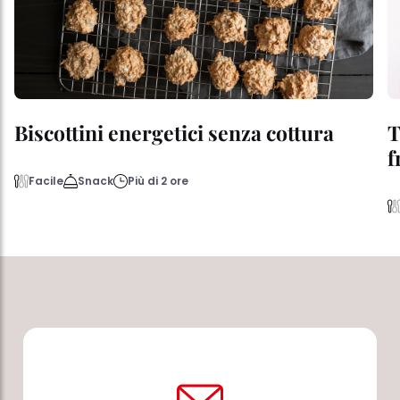
Biscottini energetici senza cottura
T
f
Facile
Snack
Più di 2 ore