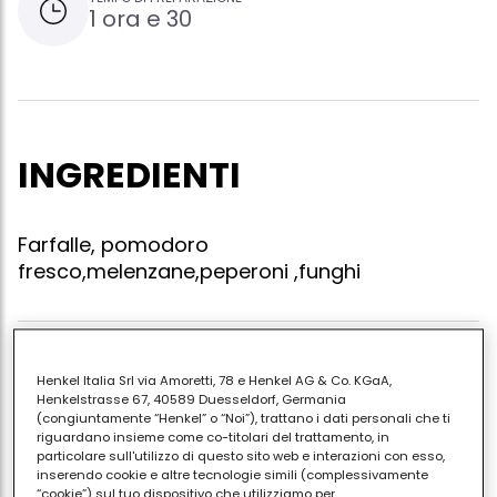
1 ora e 30
INGREDIENTI
Farfalle, pomodoro
fresco,melenzane,peperoni ,funghi
Friggere i peperoni le melenzane i funghi a parte in un
Henkel Italia Srl via Amoretti, 78 e Henkel AG & Co. KGaA,
poco d'olio imbiondire uno spicchio di aglio mettere i
Henkelstrasse 67, 40589 Duesseldorf, Germania
(congiuntamente “Henkel” o “Noi”), trattano i dati personali che ti
pomodori tagliati a pezzettini e farli cuocere insieme
riguardano insieme come co-titolari del trattamento, in
all'aglio per 2 minuti circa unire le verdure e lasciare
particolare sull'utilizzo di questo sito web e interazioni con esso,
inserendo cookie e altre tecnologie simili (complessivamente
cuocere afuoco lento x 30 minuti cucere le farfalle
“cookie”) sul tuo dispositivo che utilizziamo per