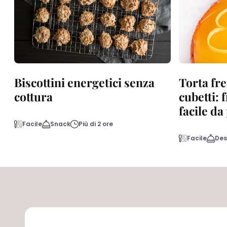
Biscottini energetici senza
Torta fre
cottura
cubetti: 
facile d
Facile
Snack
Più di 2 ore
Facile
Des