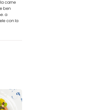
 la carne
kie e al trattamento dei
 i cookie tecnicamente
re ben
e. a
ele con la