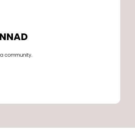
DONNAD
alla community.