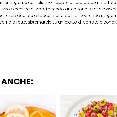
ta in un tegame con olio. non appena sarà dorata, mettete
scopi sopra menzionati. Cliccando su "Accetta tutto", acconsenti all'uso dei coo
er tutte le finalità sopra indicate. Se fai clic su "Rifiuta", verranno utilizzati solo
 mezzo bicchiere di vino, facendo attenzione a farla rosola
i questo sito web.
per circa due ore a fuoco molto basso, coprendo il tegam
 carne a fette. sistematele su un piatto di portata e condit
 ANCHE: