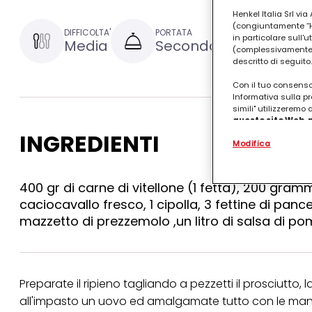
Henkel Italia Srl v
(congiuntamente “Hen
DIFFICOLTA'
PORTATA
TEMPO DI P
in particolare sull'
Media
Secondo
1 ora e
(complessivamente “
descritto di seguito.
Con il tuo consenso,
Informativa sulla pr
simili" utilizzeremo
questo sito Web, p
personalizzato
. 
INGREDIENTI
Modifica
(rispettivamente dell
terzi, conservare le
arricchiti con dati o
particolare per visu
400 gr di carne di vitellone (1 fetta), 200 grammi
identificati) su ques
caciocavallo fresco, 1 cipolla, 3 fettine di pance
misurare e ottimizz
mazzetto di prezzemolo ,un litro di salsa di pom
Puoi trovare maggior
collegata nel piè di 
qualsiasi momento co
collegata nel piè di 
periodo di conserva
Preparate il ripieno tagliando a pezzetti il prosciutto, la
"modifica" di seguito
all'impasto un uovo ed amalgamate tutto con le mani. 
Se fai clic su "Modif