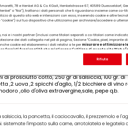
ia Amoretti, 78 e Henkel AG & Co. KGaA, Henkelstrasse 67, 40589 Duesseldorf, G
kel” o “Noi”), trattano i dati personali che ti riguardano insieme come co-tito
REPARAZIONE
utilizzo di questo sito web e interazioni con esso, inserendo cookie e altre tecnol
 30
cookie”) sul tuo dispositivo che utilizziamo per archiviare/accedere a ulterio
 noi e i nostri partner (inclusi come titolari separati o co-titolari come indicat
otezione dei dati collegata nel piè di pagina, Sezione "Cookie, pixel, impronte di
 anche cookie ed elaboreremo i dati relativi a te per
misurare e ottimizzare le
er fornirti funzionalità che migliorano l'utilizzo di questo sito Web e
Analizzeremo il tuo utilizzo di questo sito Web e le tue interazioni commerciali c
'azienda per cui lavori) per) e su tale base tracciare i tuoi acquisti dei nostri 
Rifiuta
 nostre informazioni sulle entità commerciali e creare profili individuali su di 
ttenuti da terze parti e altri siti Web. Utilizziamo questi profili per scopi di mark
alizzare annunci pubblicitari che potrebbero interessarti (basati, ad esempio, s
 di prosciutto cotto, 250 gr di salsiccia, 100 gr. di
to sito web e altri media (di terzi) tramite i dispositivi assegnati a te o alla t
tta ,2 uova ,2 spicchi d'aglio, 1/2 bicchiere di vino 
are il successo delle campagne pubblicitarie.
odoro ,olio d'oliva extravergine,sale, pepe q.b.
i informazioni sul trattamento dei tuoi dati nella nostra Informativa sulla prot
pagina (Sezione "Cookie, Pixel, Impronte digitali e tecnologie simili"). Puoi revo
n effetto per il futuro disabilitando i cookie sul nostro sito web nella sezion
pagina. Per ulteriori informazioni sui cookie utilizzati su questo sito Web, in par
zione, consultare le informazioni dettagliate su ciascun cookie disponibili fa
 salsiccia, la pancetta, il caciocavallo, il prezzemolo e l'agl
".
sistemate l'impasto sulla carne, arrotolatela e legatela 
ica" potrai trovare maggiori informazioni sul trattamento dei tuoi dati / sull'uso d