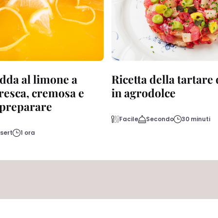
dda al limone a
Ricetta della tartare
fresca, cremosa e
in agrodolce
a preparare
Facile
Secondo
30 minuti
sert
1 ora