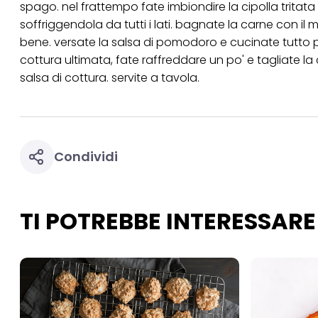
spago. nel frattempo fate imbiondire la cipolla trita
per uno o più degli 
tuoi dati personali p
soffriggendola da tutti i lati. bagnate la carne con il
necessari per fornirt
bene. versate la salsa di pomodoro e cucinate tutto 
cottura ultimata, fate raffreddare un po' e tagliate la
salsa di cottura. servite a tavola.
Condividi
TI POTREBBE INTERESSARE