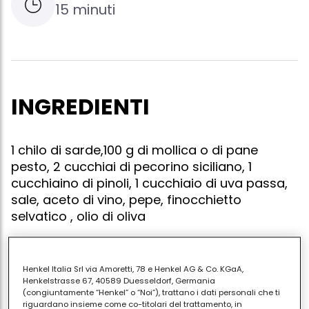
15 minuti
INGREDIENTI
1 chilo di sarde,100 g di mollica o di pane
pesto, 2 cucchiai di pecorino siciliano, 1
cucchiaino di pinoli, 1 cucchiaio di uva passa,
sale, aceto di vino, pepe, finocchietto
selvatico , olio di oliva
Henkel Italia Srl via Amoretti, 78 e Henkel AG & Co. KGaA,
Per prima cosa togliete le lische delle sarde e
Henkelstrasse 67, 40589 Duesseldorf, Germania
(congiuntamente “Henkel” o “Noi”), trattano i dati personali che ti
bagnate il pesce in aceto di vino, poi disponetelo su
riguardano insieme come co-titolari del trattamento, in