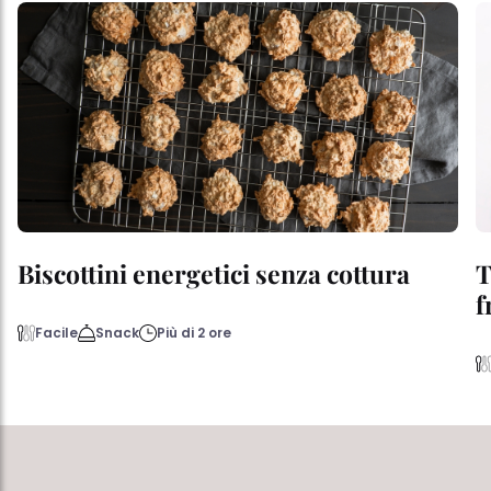
Biscottini energetici senza cottura
T
f
Facile
Snack
Più di 2 ore