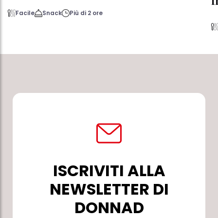
f
Facile
Snack
Più di 2 ore
ISCRIVITI ALLA
NEWSLETTER DI
DONNAD