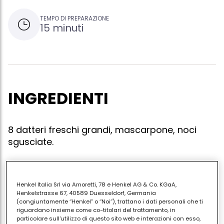
TEMPO DI PREPARAZIONE
15 minuti
INGREDIENTI
8 datteri freschi grandi, mascarpone, noci
sgusciate.
Henkel Italia Srl via Amoretti, 78 e Henkel AG & Co. KGaA,
Aprite con un coltello a metà i datteri togliendo
Henkelstrasse 67, 40589 Duesseldorf, Germania
delicatamente il nocciolo; prendere un cucchiaino
(congiuntamente “Henkel” o “Noi”), trattano i dati personali che ti
con del mascarpone e mettetelo all'interno del
riguardano insieme come co-titolari del trattamento, in
particolare sull'utilizzo di questo sito web e interazioni con esso,