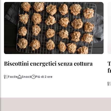
Biscottini energetici senza cottura
T
f
Facile
Snack
Più di 2 ore