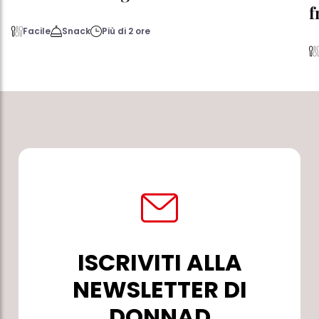
f
Facile
Snack
Più di 2 ore
ISCRIVITI ALLA
NEWSLETTER DI
DONNAD