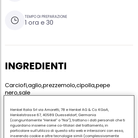
TEMPO DI PREPARAZIONE
1 ora e 30
INGREDIENTI
Carciofi,aglio,prezzemolo,cipolla,pepe
nero,sale
Henkel Italia Srl via Amoretti, 78 e Henkel AG & Co. KGaA,
Henkelstrasse 67, 40589 Duesseldorf, Germania
Pulire i carciofi mettendoli in una ciotola di acqua e
(congiuntamente “Henkel” o “Noi”), trattano i dati personali che ti
riguardano insieme come co-titolari del trattamento, in
limone, dopodichè in un tegame mettere i carciofi
particolare sull'utilizzo di questo sito web e interazioni con esso,
uniti all' aglio, al prezzemolo, alla cipolla. aggiungere
inserendo cookie e altre tecnologie simili (complessivamente