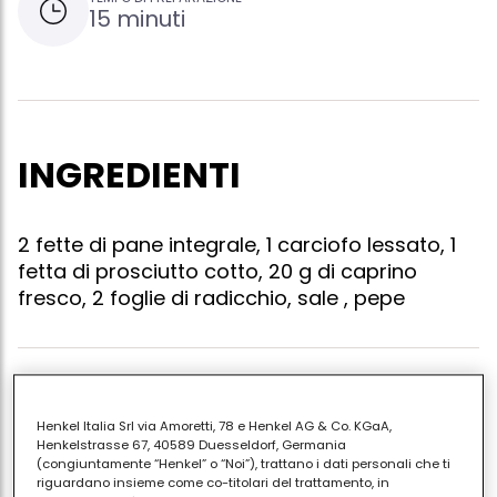
15 minuti
INGREDIENTI
2 fette di pane integrale, 1 carciofo lessato, 1
fetta di prosciutto cotto, 20 g di caprino
fresco, 2 foglie di radicchio, sale , pepe
Tostate una fetta di pane e copritela con uno strato
diprosciutto cotto; appoggiate sul prosciutto le
Henkel Italia Srl via Amoretti, 78 e Henkel AG & Co. KGaA,
Henkelstrasse 67, 40589 Duesseldorf, Germania
foglie diradicchio trevigiano ben lavate ed
(congiuntamente “Henkel” o “Noi”), trattano i dati personali che ti
asciugate, cospargete con una crema di caprino
riguardano insieme come co-titolari del trattamento, in