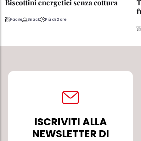
Biscottini energetici senza cottura
T
f
Facile
Snack
Più di 2 ore
ISCRIVITI ALLA
NEWSLETTER DI