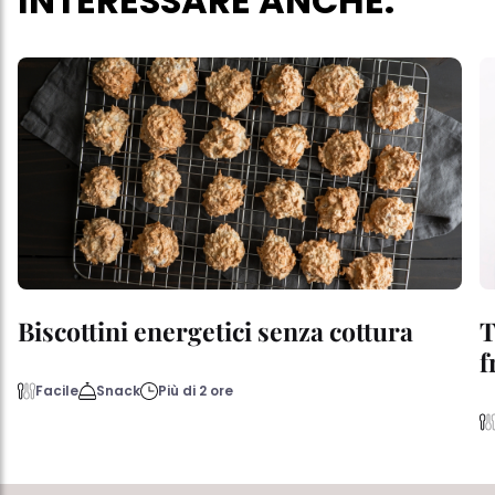
INTERESSARE ANCHE:
Biscottini energetici senza cottura
T
f
Facile
Snack
Più di 2 ore