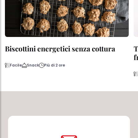
Biscottini energetici senza cottura
T
f
Facile
Snack
Più di 2 ore