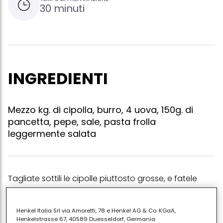
30 minuti
INGREDIENTI
Mezzo kg. di cipolla, burro, 4 uova, 150g. di
pancetta, pepe, sale, pasta frolla
leggermente salata
Tagliate sottili le cipolle piuttosto grosse, e fatele
cuocere lentamente e coperte nel burro, in modo
che cuociano colorendosi appena. sbattete le uova
Henkel Italia Srl via Amoretti, 78 e Henkel AG & Co. KGaA,
e unitevi la panna, pepe, sale e versatevi le cipolle
Henkelstrasse 67, 40589 Duesseldorf, Germania