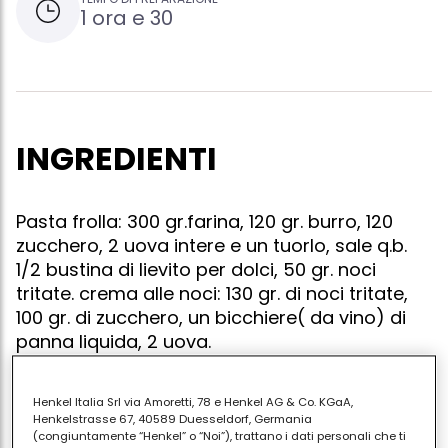
1 ora e 30
INGREDIENTI
Pasta frolla: 300 gr.farina, 120 gr. burro, 120
zucchero, 2 uova intere e un tuorlo, sale q.b.
1/2 bustina di lievito per dolci, 50 gr. noci
tritate. crema alle noci: 130 gr. di noci tritate,
100 gr. di zucchero, un bicchiere( da vino) di
panna liquida, 2 uova.
Henkel Italia Srl via Amoretti, 78 e Henkel AG & Co. KGaA,
Henkelstrasse 67, 40589 Duesseldorf, Germania
Preparare la pasta frolla seguendo il normale
(congiuntamente “Henkel” o “Noi”), trattano i dati personali che ti