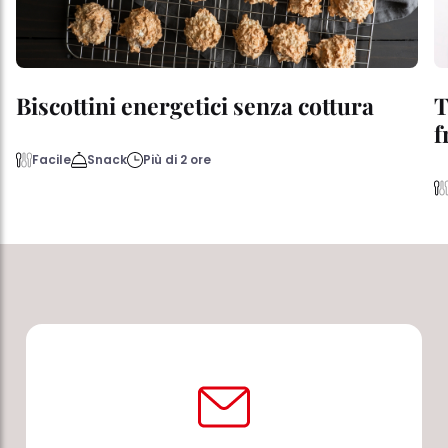
Biscottini energetici senza cottura
T
f
Facile
Snack
Più di 2 ore