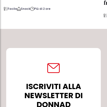
f
Facile
Snack
Più di 2 ore
ISCRIVITI ALLA
NEWSLETTER DI
DONNAD