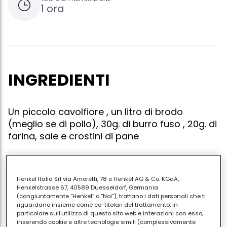
1 ora
INGREDIENTI
Un piccolo cavolfiore , un litro di brodo
(meglio se di pollo), 30g. di burro fuso , 20g. di
farina, sale e crostini di pane
Henkel Italia Srl via Amoretti, 78 e Henkel AG & Co. KGaA,
Lessate le cimette di un piccolo cavolfiore per circa
Henkelstrasse 67, 40589 Duesseldorf, Germania
30 minuti; poi frullatele con un litro di brodo (meglio
(congiuntamente “Henkel” o “Noi”), trattano i dati personali che ti
riguardano insieme come co-titolari del trattamento, in
se di pollo).stemperate in 30g. di burro fuso 20g. di
particolare sull'utilizzo di questo sito web e interazioni con esso,
farina, diluite con il passato, sempre mescolando,
inserendo cookie e altre tecnologie simili (complessivamente