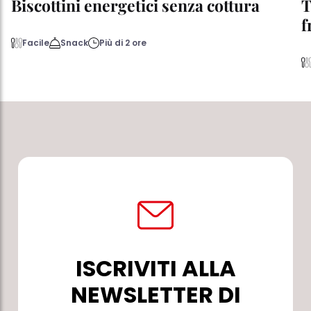
Biscottini energetici senza cottura
T
f
Facile
Snack
Più di 2 ore
ISCRIVITI ALLA
NEWSLETTER DI