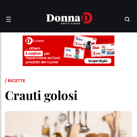
/ RICETTE
Crauti golosi