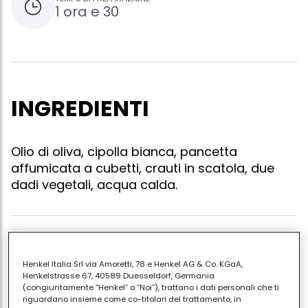
1 ora e 30
INGREDIENTI
Olio di oliva, cipolla bianca, pancetta
affumicata a cubetti, crauti in scatola, due
dadi vegetali, acqua calda.
Dorare la cipolla con l'olio ed aggiungere la
pancetta, rosolare leggermente e versare una
Henkel Italia Srl via Amoretti, 78 e Henkel AG & Co. KGaA,
Henkelstrasse 67, 40589 Duesseldorf, Germania
confezione grande o due di quelle piccole di
(congiuntamente “Henkel” o “Noi”), trattano i dati personali che ti
crauti.mescolare bene ed aggiungere 250 ml di
riguardano insieme come co-titolari del trattamento, in