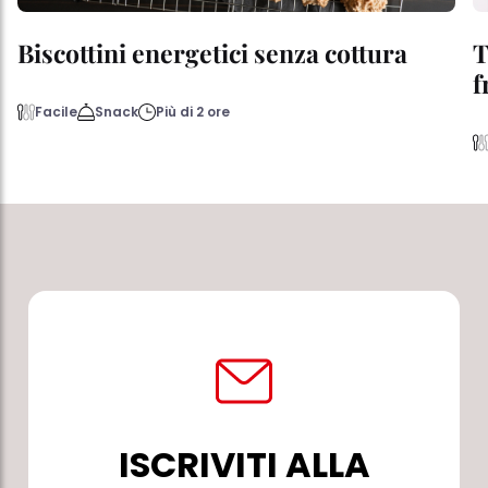
Biscottini energetici senza cottura
T
f
Facile
Snack
Più di 2 ore
ISCRIVITI ALLA