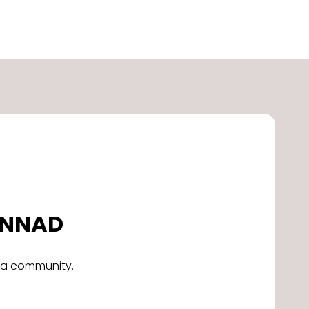
DONNAD
alla community.