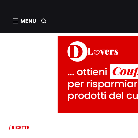
MENU
/ RICETTE