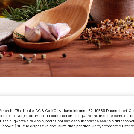
REPARAZIONE
 30
ia Amoretti, 78 e Henkel AG & Co. KGaA, Henkelstrasse 67, 40589 Duesseldorf, G
kel” o “Noi”), trattano i dati personali che ti riguardano insieme come co-tito
utilizzo di questo sito web e interazioni con esso, inserendo cookie e altre tecnol
cookie”) sul tuo dispositivo che utilizziamo per archiviare/accedere a ulterio