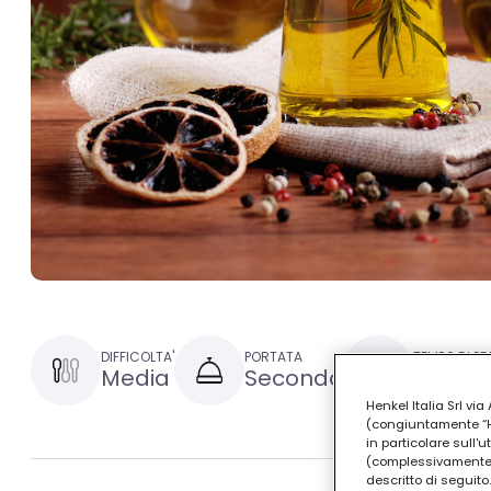
DIFFICOLTA'
PORTATA
TEMPO DI P
Media
Secondo
1 ora e
Henkel Italia Srl v
(congiuntamente “Hen
in particolare sull'
(complessivamente “
descritto di seguito.