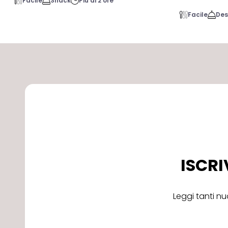
Facile
Snack
Più di 2 ore
Facile
Des
ISCRI
Leggi tanti nu