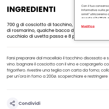
INGREDIENTI
Con il tuo consenso,
Informativa sulla pr
simili" utilizzeremo
questo sito Web, p
personalizzato
. 
700 g di cosciotto di tacchino, 1 bicchiere di v
Modifica
(rispettivamente dell
di rosmarino, qualche bacca di ginepro, 1 spicchi
terzi, conservare le
arricchiti con dati o
cucchiaio di uvetta passa e 8 pinoli
particolare per visu
identificati) su ques
misurare e ottimizz
Puoi trovare maggior
Farsi preparare dal macellaio il tacchino disossato e s
collegata nel piè di 
vino. bagnare il cosciotto con il vino e cospargerlo con
qualsiasi momento co
collegata nel piè di 
frigorifero. rivestire una teglia con carta da forno; col
periodo di conserva
per un'ora in forno a 200ø. scoperchiare e restringere i
"modifica" di seguito
Se fai clic su "Modif
per uno o più degli 
tuoi dati personali p
necessari per fornirt
Condividi