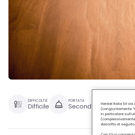
DIFFICOLTA'
PORTATA
TEMPO DI P
Henkel Italia Srl v
Difficile
Secondo
1 ora e
(congiuntamente “Hen
in particolare sull'
(complessivamente “
descritto di seguito.
Con il tuo consenso,