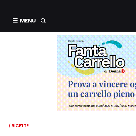
MENU
/ RICETTE