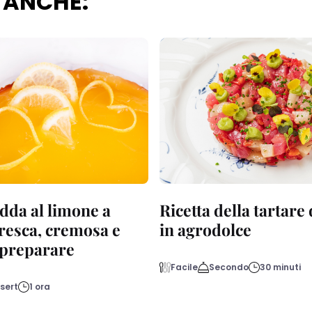
 ANCHE:
dda al limone a
Ricetta della tartare
fresca, cremosa e
in agrodolce
a preparare
Facile
Secondo
30 minuti
sert
1 ora