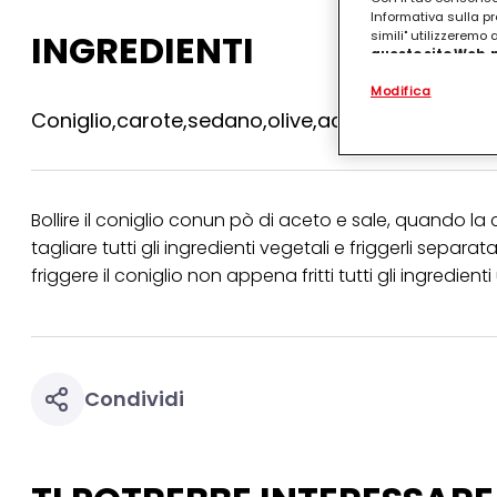
Informativa sulla pr
INGREDIENTI
simili" utilizzeremo
questo sito Web, p
personalizzato
. 
Modifica
(rispettivamente dell
terzi, conservare le
Coniglio,carote,sedano,olive,aceto
arricchiti con dati o
particolare per visu
identificati) su ques
misurare e ottimizz
Bollire il coniglio conun pò di aceto e sale, quando l
Puoi trovare maggior
collegata nel piè di 
tagliare tutti gli ingredienti vegetali e friggerli sepa
qualsiasi momento co
friggere il coniglio non appena fritti tutti gli ingredien
collegata nel piè di 
periodo di conserva
"modifica" di seguito
Se fai clic su "Modif
per uno o più degli 
Condividi
tuoi dati personali p
necessari per fornirt