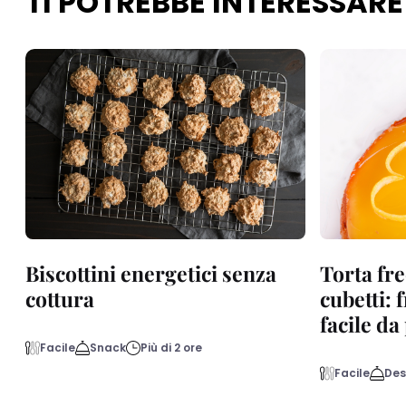
TI POTREBBE INTERESSARE
Biscottini energetici senza
Torta fre
cottura
cubetti: 
facile d
Facile
Snack
Più di 2 ore
Facile
Des