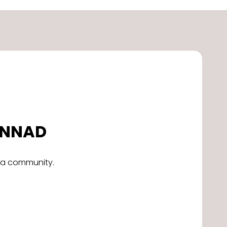
DONNAD
alla community.