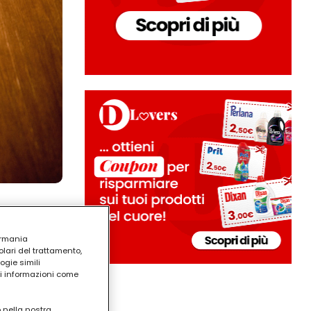
ermania
lari del trattamento,
ogie simili
ri informazioni come
o nella nostra