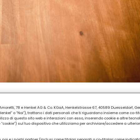
REPARAZIONE
ia Amoretti, 78 e Henkel AG & Co. KGaA, Henkelstrasse 67, 40589 Duesseldorf, G
 30
kel” o “Noi”), trattano i dati personali che ti riguardano insieme come co-tito
utilizzo di questo sito web e interazioni con esso, inserendo cookie e altre tecnol
cookie”) sul tuo dispositivo che utilizziamo per archiviare/accedere a ulterio
 noi e i nostri partner (inclusi come titolari separati o co-titolari come indicat