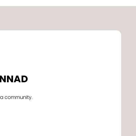
DONNAD
alla community.