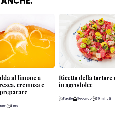
 ANCHE:
dda al limone a
Ricetta della tartare
fresca, cremosa e
in agrodolce
a preparare
Facile
Secondo
30 minuti
sert
1 ora