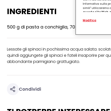
Informativa sulla pr
INGREDIENTI
simili" utilizzeremo
questo sito Web, p
personalizzato
. 
Modifica
(rispettivamente dell
terzi, conservare le
500 g di pasta a conchiglia, 700 g dl spinaci, 7
arricchiti con dati o
particolare per visu
identificati) su ques
misurare e ottimizz
Lessate gli spinaci in pochissima acqua salata. scolateli,
Puoi trovare maggior
collegata nel piè di 
quindi aggiungete gli spinaci e fateli insaporire per q
qualsiasi momento co
abbondante parmigiano grattugiato.
collegata nel piè di 
periodo di conserva
"modifica" di seguito
Se fai clic su "Modif
per uno o più degli 
Condividi
tuoi dati personali p
necessari per fornirt