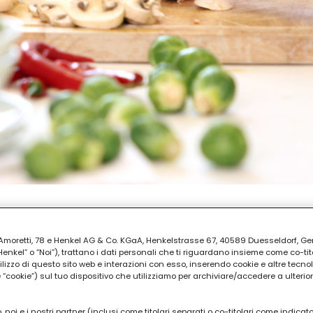
AZIONE
ia Amoretti, 78 e Henkel AG & Co. KGaA, Henkelstrasse 67, 40589 Duesseldorf, G
kel” o “Noi”), trattano i dati personali che ti riguardano insieme come co-tito
utilizzo di questo sito web e interazioni con esso, inserendo cookie e altre tecnol
cookie”) sul tuo dispositivo che utilizziamo per archiviare/accedere a ulterio
 noi e i nostri partner (inclusi come titolari separati o co-titolari come indicat