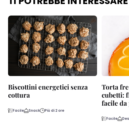
TI POTREBBE INTERESSARE
Biscottini energetici senza
Torta fre
cottura
cubetti: 
facile d
Facile
Snack
Più di 2 ore
Facile
Des