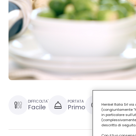
DIFFICOLTA'
PORTATA
TEMPO DI PREPAR
Henkel Italia Srl v
Facile
Primo
30 minuti
(congiuntamente “Hen
in particolare sull'
(complessivamente “
descritto di seguito.
Con il tuo consenso,