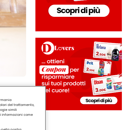
ermania
lari del trattamento,
ogie simili
ri informazioni come
o nella nostra