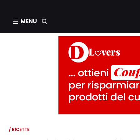
MENU
/ RICETTE