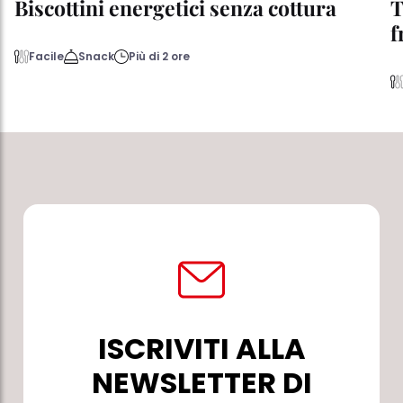
Biscottini energetici senza cottura
T
f
Facile
Snack
Più di 2 ore
ISCRIVITI ALLA
NEWSLETTER DI