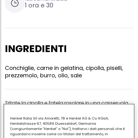
1 ora e 30
INGREDIENTI
Conchiglie, carne in gelatina, cipolla, piselli,
prezzemolo, burro, olio, sale
Tritate la cipolla e fatela rosolare in una casseruola
con olio e burro. quando sarà appassita, ma non
dorata, unite i pisellini e la carne in gelatina,
Henkel Italia Srl via Amoretti, 78 e Henkel AG & Co. KGaA,
Henkelstrasse 67, 40589 Duesseldorf, Germania
spezzettata con la forchetta. lasciate stufare a
(congiuntamente “Henkel” o “Noi”), trattano i dati personali che ti
fuoco basso per 20 minuti. controllate il sale a metà
riguardano insieme come co-titolari del trattamento, in