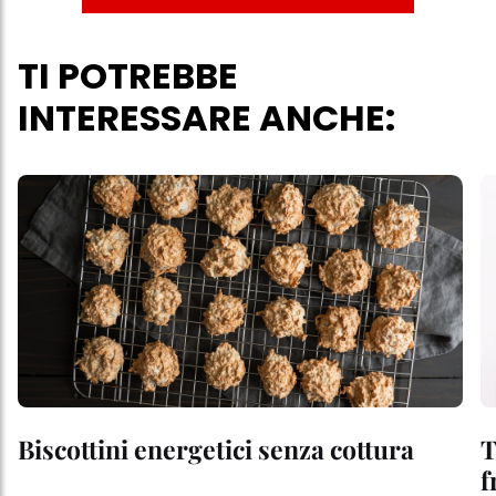
TI POTREBBE
INTERESSARE ANCHE:
Biscottini energetici senza cottura
T
f