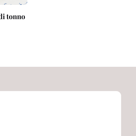
 di tonno