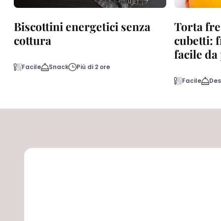
Biscottini energetici senza
Torta fre
cottura
cubetti: 
facile d
Facile
Snack
Più di 2 ore
Facile
Des