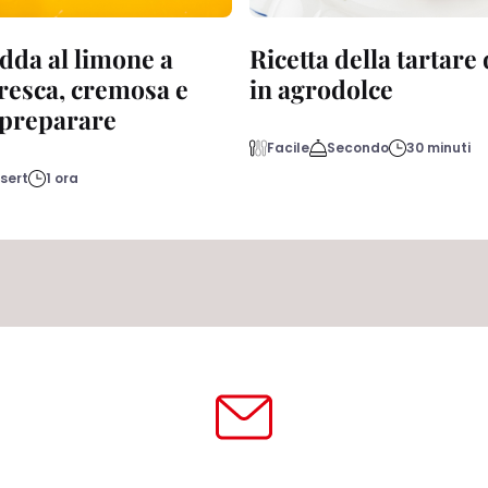
dda al limone a
Ricetta della tartare
fresca, cremosa e
in agrodolce
a preparare
Facile
Secondo
30 minuti
sert
1 ora