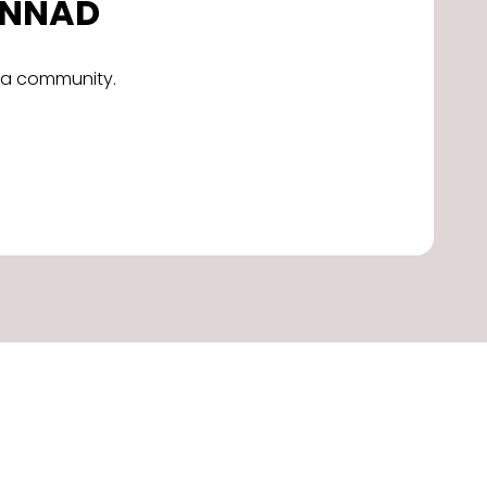
DONNAD
alla community.