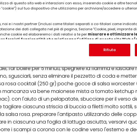
utilizzo di questo sito web e interazioni con esso, inserendo cookie e altre tecnol
cookie”) sul tuo dispositivo che utilizziamo per archiviare/accedere a ulterio
 noi e i nostri partner (inclusi come titolari separati o co-titolari come indicat
otezione dei dati collegata nel piè di pagina, Sezione "Cookie, pixel, impronte di
cognac, lattuga, arancia
 anche cookie ed elaboreremo i dati relativi a te per
misurare e ottimizzare le
er fornirti funzionalità che migliorano l'utilizzo di questo sito Web e
Analizzeremo il tuo utilizzo di questo sito Web e le tue interazioni commerciali c
'azienda per cui lavori) per) e su tale base tracciare i tuoi acquisti dei nostri 
Rifiuta
 nostre informazioni sulle entità commerciali e creare profili individuali su di 
tto nero che corre da sotto la pancia fino alla testa del c
ttenuti da terze parti e altri siti Web. Utilizziamo questi profili per scopi di mark
alizzare annunci pubblicitari che potrebbero interessarti (basati, ad esempio, s
, far bollire per 5 minuti, spegnere la fiamma e lasciare 
to sito web e altri media (di terzi) tramite i dispositivi assegnati a te o alla t
uno, sgusciarli, senza eliminare il pezzetto di coda e mette
are il successo delle campagne pubblicitarie.
lsa rosa cocktail (250 gr) poche gocce di salsa worcester
i informazioni sul trattamento dei tuoi dati nella nostra Informativa sulla prot
(in mancanza va bene maionese mista a tomato ketchup n
pagina (Sezione "Cookie, Pixel, Impronte digitali e tecnologie simili"). Puoi revo
n effetto per il futuro disabilitando i cookie sul nostro sito web nella sezion
c). con l'aiuto di un pelapatate, sbucciare per il verso de
pagina. Per ulteriori informazioni sui cookie utilizzati su questo sito Web, in par
gliare ciascuna striscia di buccia a filetti molto sottili,
zione, consultare le informazioni dettagliate su ciascun cookie disponibili fa
".
 salsa rosa. preparare l'antipasto utilizzando delle copp
in ciascuna una foglia di lattuga asciutta, versarvi qu
ica" potrai trovare maggiori informazioni sul trattamento dei tuoi dati / sull'uso d
scopi sopra menzionati. Cliccando su "Accetta tutto", acconsenti all'uso dei coo
orre i scampi a corona con le codine verso l'esterno e d
er tutte le finalità sopra indicate. Se fai clic su "Rifiuta", verranno utilizzati solo