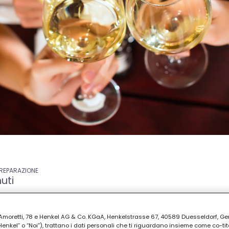
PREPARAZIONE
uti
ia Amoretti, 78 e Henkel AG & Co. KGaA, Henkelstrasse 67, 40589 Duesseldorf, G
kel” o “Noi”), trattano i dati personali che ti riguardano insieme come co-tito