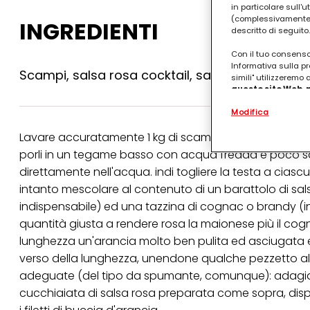
in particolare sull'
(complessivamente “
INGREDIENTI
descritto di seguito.
Con il tuo consenso,
Informativa sulla pr
Scampi, salsa rosa cocktail, salsa worcester, 
simili" utilizzeremo
questo sito Web, p
personalizzato
. 
Modifica
(rispettivamente dell
terzi, conservare le
Lavare accuratamente 1 kg di scampi e privarli del file
arricchiti con dati o
particolare per visu
porli in un tegame basso con acqua fredda e poco sale
identificati) su ques
direttamente nell'acqua. indi togliere la testa a ciasc
misurare e ottimizz
intanto mescolare al contenuto di un barattolo di sa
Puoi trovare maggior
indispensabile) ed una tazzina di cognac o brandy 
collegata nel piè di 
qualsiasi momento co
quantità giusta a rendere rosa la maionese più il cogna
collegata nel piè di 
lunghezza un'arancia molto ben pulita ed asciugata e ta
periodo di conserva
"modifica" di seguito
verso della lunghezza, unendone qualche pezzetto alla
adeguate (del tipo da spumante, comunque): adagiare 
Se fai clic su "Modif
per uno o più degli 
cucchiaiata di salsa rosa preparata come sopra, disp
tuoi dati personali p