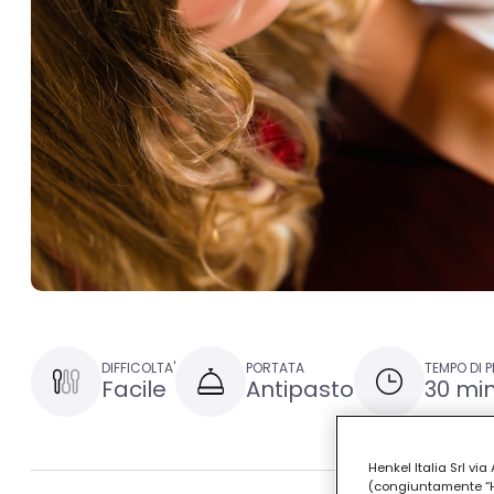
DIFFICOLTA'
PORTATA
TEMPO DI 
Facile
Antipasto
30 min
Henkel Italia Srl v
(congiuntamente “Hen