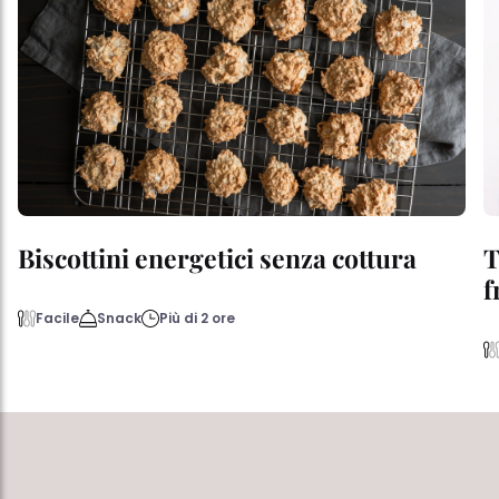
Biscottini energetici senza cottura
T
f
Facile
Snack
Più di 2 ore