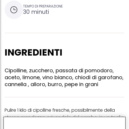
TEMPO DI PREPARAZIONE
30 minuti
INGREDIENTI
Cipolline, zucchero, passata di pomodoro,
aceto, limone, vino bianco, chiodi di garofano,
cannella , alloro, burro, pepe in grani
Pulire 1 kilo di cipolline fresche, possibilmente della
stessa grandezza, privandole del gambo. in un teglia
da forno far sciogliere a medio calore sulla fiamma