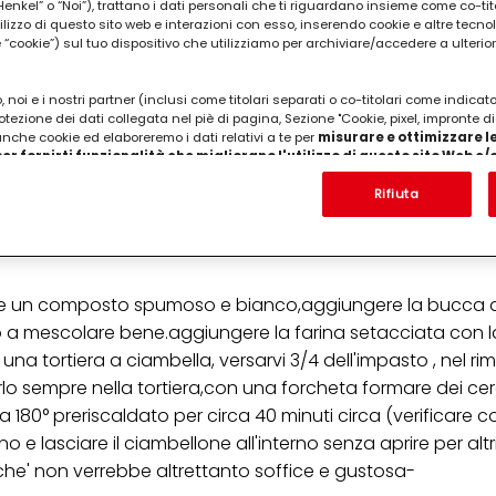
kel” o “Noi”), trattano i dati personali che ti riguardano insieme come co-tito
utilizzo di questo sito web e interazioni con esso, inserendo cookie e altre tecnol
cookie”) sul tuo dispositivo che utilizziamo per archiviare/accedere a ulterio
 noi e i nostri partner (inclusi come titolari separati o co-titolari come indicat
otezione dei dati collegata nel piè di pagina, Sezione "Cookie, pixel, impronte di
 anche cookie ed elaboreremo i dati relativi a te per
misurare e ottimizzare le
er fornirti funzionalità che migliorano l'utilizzo di questo sito Web e
30gr di acqua,300gr di farina 00,la buccia grattata
Analizzeremo il tuo utilizzo di questo sito Web e le tue interazioni commerciali c
'azienda per cui lavori) per) e su tale base tracciare i tuoi acquisti dei nostri 
Rifiuta
r dolci,vanillina (a piacere goccie di cioccolato o
 nostre informazioni sulle entità commerciali e creare profili individuali su di 
ttenuti da terze parti e altri siti Web. Utilizziamo questi profili per scopi di mark
alizzare annunci pubblicitari che potrebbero interessarti (basati, ad esempio, s
to sito web e altri media (di terzi) tramite i dispositivi assegnati a te o alla t
are il successo delle campagne pubblicitarie.
tare un composto spumoso e bianco,aggiungere la bucca d
i informazioni sul trattamento dei tuoi dati nella nostra Informativa sulla prot
o a mescolare bene.aggiungere la farina setacciata con la
pagina (Sezione "Cookie, Pixel, Impronte digitali e tecnologie simili"). Puoi revo
are una tortiera a ciambella, versarvi 3/4 dell'impasto , nel r
n effetto per il futuro disabilitando i cookie sul nostro sito web nella sezion
pagina. Per ulteriori informazioni sui cookie utilizzati su questo sito Web, in par
lo sempre nella tortiera,con una forcheta formare dei cer
zione, consultare le informazioni dettagliate su ciascun cookie disponibili fa
a 180° preriscaldato per circa 40 minuti circa (verificare 
".
 e lasciare il ciambellone all'interno senza aprire per altri
ica" potrai trovare maggiori informazioni sul trattamento dei tuoi dati / sull'uso d
erche' non verrebbe altrettanto soffice e gustosa-
scopi sopra menzionati. Cliccando su "Accetta tutto", acconsenti all'uso dei coo
er tutte le finalità sopra indicate. Se fai clic su "Rifiuta", verranno utilizzati solo