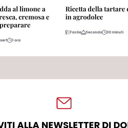
dda al limone a
Ricetta della tartare
fresca, cremosa e
in agrodolce
a preparare
Facile
Secondo
30 minuti
sert
1 ora
VITI ALLA NEWSLETTER DI 