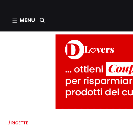
MENU
/ RICETTE