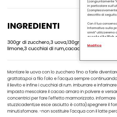
(congiuntamente “Hen
in particolare sull'
(complessivamente “
descritto di seguito.
INGREDIENTI
Con il tuo consenso,
Informativa sulla pr
simili" utilizzeremo
questo sito Web, p
300gr di zucchero,3 uova,130gr di olio di semi,1
personalizzato
. 
Modifica
(rispettivamente dell
limone,3 cucchiai di rum,cacao amaro,lievito pe
terzi, conservare le
arricchiti con dati o
particolare per visu
identificati) su ques
misurare e ottimizz
Montare le uova con lo zucchero fino a farle diven
Puoi trovare maggior
grattata,poi a filo l'olio e l'acqua sempre continuand
collegata nel piè di 
il lievito e infine i cucchiai di rum. imburrare e infarin
qualsiasi momento co
collegata nel piè di 
impasto mescolare il cacao amaro in polvere e versar
periodo di conserva
concentrici per fare l'effetto marmorizzato. informare 
"modifica" di seguito
stuzzicadenti,se esce asciutto è cotta).spegnere il forno
Se fai clic su "Modif
minuti.sfornare. -non sostituire l'acqua con il latte p
per uno o più degli 
tuoi dati personali p