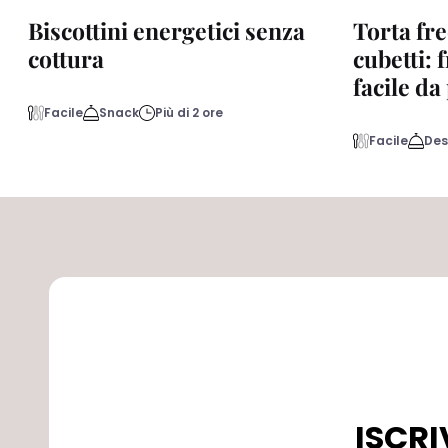
Biscottini energetici senza
Torta fre
cottura
cubetti: 
facile d
Facile
Snack
Più di 2 ore
Facile
Des
ISCRI