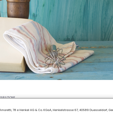
EPARAZIONE
30
ia Amoretti, 78 e Henkel AG & Co. KGaA, Henkelstrasse 67, 40589 Duesseldorf, G