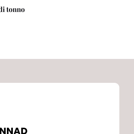
 di tonno
DONNAD