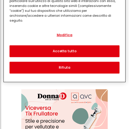
particolare sull'utilizzo di questo sito web e interazioni con esso,
sgocciolate le fragole e tenete il succo per inumidire i
inserendo cookie e altre tecnologie simili (complessivamente
biscotti, allineateli in una pirofila stendete sopra uno
“cookie”) sul tuo dispositivo che utilizziamo per
archiviare/accedere a ulteriori informazioni come descritto di
strato di crema poi uno strato di fragole fino ad
seguito.
esaurimento degli ingredienti. spolverate di cacao e
Con il tuo consenso, noi e i nostri partner (inclusi come titolari
decorate con delle fragole.
Modifica
separati o co-titolari come indicato nella nostra Informativa sulla
protezione dei dati collegata nel piè di pagina, Sezione "Cookie,
pixel, impronte digitali e tecnologie simili" utilizzeremo anche
cookie ed elaboreremo i dati relativi a te per
misurare e
Accetta tutto
ottimizzare le prestazioni di questo sito Web, per fornirti
funzionalità che migliorano l'utilizzo di questo sito Web
Condividi
e/o per marketing personalizzato
. Analizzeremo il tuo utilizzo
Rifiuta
di questo sito Web e le tue interazioni commerciali con noi
(rispettivamente dell'azienda per cui lavori) per) e su tale base
tracciare i tuoi acquisti dei nostri prodotti su siti Web di terzi,
conservare le nostre informazioni sulle entità commerciali e
creare profili individuali su di te che potrebbero essere arricchiti
con dati ottenuti da terze parti e altri siti Web. Utilizziamo questi
profili per scopi di marketing personalizzato, in particolare per
visualizzare annunci pubblicitari che potrebbero interessarti
(basati, ad esempio, sui tuoi interessi identificati) su questo sito
web e altri media (di terzi) tramite i dispositivi assegnati a te o
alla tua famiglia, nonché per misurare e ottimizzare il successo
delle campagne pubblicitarie.