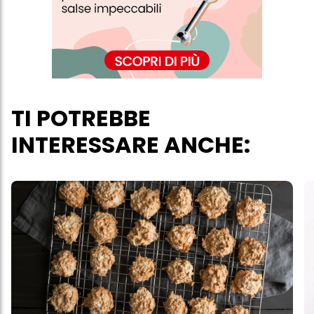
Puoi trovare maggiori informazioni sul trattamento dei tuoi dati
nella nostra Informativa sulla protezione dei dati collegata nel piè
di pagina (Sezione "Cookie, Pixel, Impronte digitali e tecnologie
simili"). Puoi revocare il tuo consenso in qualsiasi momento con
effetto per il futuro disabilitando i cookie sul nostro sito web nella
sezione "Impostazioni cookie" collegata nel piè di pagina. Per
ulteriori informazioni sui cookie utilizzati su questo sito Web, in
particolare sul loro periodo di conservazione, consultare le
informazioni dettagliate su ciascun cookie disponibili facendo
TI POTREBBE
clic su "modifica" di seguito".
INTERESSARE ANCHE:
Se fai clic su "Modifica" potrai trovare maggiori informazioni sul
trattamento dei tuoi dati / sull'uso dei cookie e consentirli per uno o
più degli scopi sopra menzionati. Cliccando su "Accetta tutto",
acconsenti all'uso dei cookie e al trattamento dei tuoi dati
personali per tutte le finalità sopra indicate. Se fai clic su "Rifiuta",
verranno utilizzati solo i cookie tecnicamente necessari per fornirti
questo sito web.