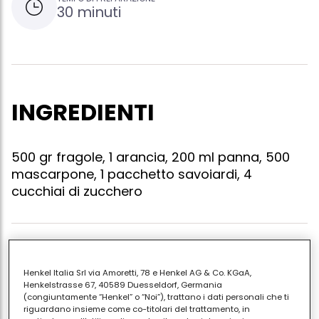
30 minuti
INGREDIENTI
500 gr fragole, 1 arancia, 200 ml panna, 500
mascarpone, 1 pacchetto savoiardi, 4
cucchiai di zucchero
Lavare le fragole, tagliarle, irrorarle di succo d'arancia
e cospargele di zucchero; nel frattempo mescolate il
Henkel Italia Srl via Amoretti, 78 e Henkel AG & Co. KGaA,
Henkelstrasse 67, 40589 Duesseldorf, Germania
mascarpone con lo zucchero, aggiungere la panna
(congiuntamente “Henkel” o “Noi”), trattano i dati personali che ti
montata fino ad ottenere una crema densa.
riguardano insieme come co-titolari del trattamento, in