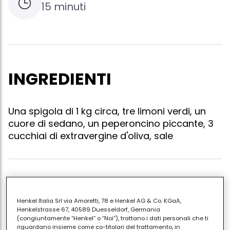
15 minuti
INGREDIENTI
Una spigola di 1 kg circa, tre limoni verdi, un
cuore di sedano, un peperoncino piccante, 3
cucchiai di extravergine d'oliva, sale
Pulite e sfilettate accuratamente il pesce, allineate i
filetti in un piatto fondo e irrorateli con il succo dei
Henkel Italia Srl via Amoretti, 78 e Henkel AG & Co. KGaA,
linioni, un cucchiaio circa di scorza grattugiata, il
Henkelstrasse 67, 40589 Duesseldorf, Germania
(congiuntamente “Henkel” o “Noi”), trattano i dati personali che ti
peperoncino piccante a rondelle, sale e metà
riguardano insieme come co-titolari del trattamento, in