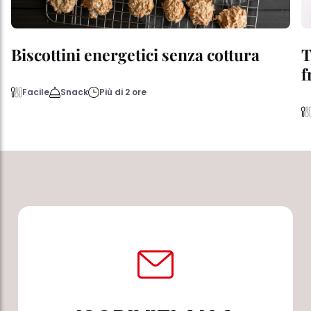
Biscottini energetici senza cottura
T
f
Facile
Snack
Più di 2 ore