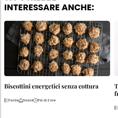
INTERESSARE ANCHE:
Biscottini energetici senza cottura
T
f
Facile
Snack
Più di 2 ore