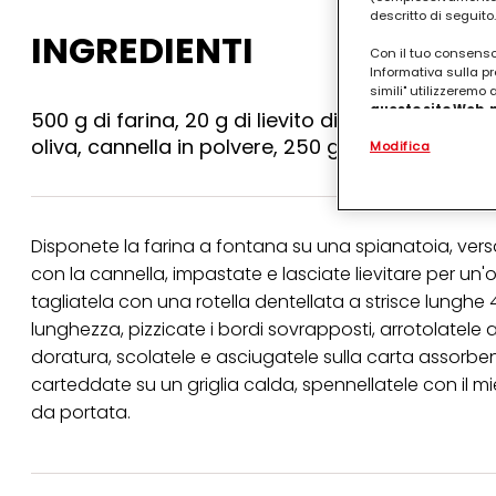
descritto di seguito.
INGREDIENTI
Con il tuo consenso,
Informativa sulla pr
simili" utilizzeremo
questo sito Web, p
500 g di farina, 20 g di lievito di birra, 100 g di
personalizzato
. 
oliva, cannella in polvere, 250 g di miele, codet
Modifica
(rispettivamente dell
terzi, conservare le
arricchiti con dati o
particolare per visu
identificati) su ques
misurare e ottimizz
Disponete la farina a fontana su una spianatoia, versate
con la cannella, impastate e lasciate lievitare per un'o
Puoi trovare maggior
collegata nel piè di 
tagliatela con una rotella dentellata a strisce lunghe 
qualsiasi momento co
lunghezza, pizzicate i bordi sovrapposti, arrotolatele a
collegata nel piè di 
doratura, scolatele e asciugatele sulla carta assorbente
periodo di conserva
"modifica" di seguito
carteddate su un griglia calda, spennellatele con il m
da portata.
Se fai clic su "Modif
per uno o più degli 
tuoi dati personali p
necessari per fornirt