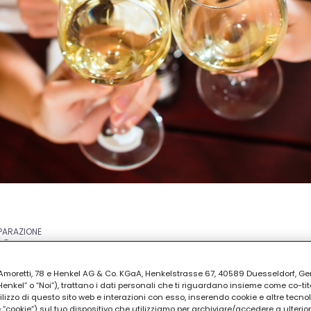
EPARAZIONE
30
ia Amoretti, 78 e Henkel AG & Co. KGaA, Henkelstrasse 67, 40589 Duesseldorf, G
kel” o “Noi”), trattano i dati personali che ti riguardano insieme come co-tito
utilizzo di questo sito web e interazioni con esso, inserendo cookie e altre tecnol
cookie”) sul tuo dispositivo che utilizziamo per archiviare/accedere a ulterio