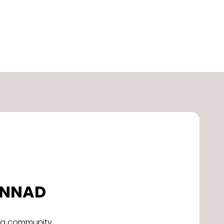
DONNAD
alla community.