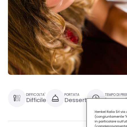
DIFFICOLTA'
PORTATA
TEMPO DI PR
Difficile
Dessert
1 ora e 
Henkel Italia Srl v
(congiuntamente “Hen
in particolare sull'
(complessivamente “