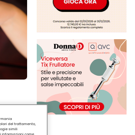
ermania
lari del trattamento,
ogie simili
ri informazioni come