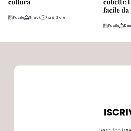
cottura
cubetti: 
facile d
Facile
Snack
Più di 2 ore
Facile
Des
ISCRI
Leggi tanti nu