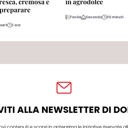
fresca, cremosa e
in agrodolce
a preparare
Facile
Secondo
30 minuti
sert
1 ora
VITI ALLA NEWSLETTER DI 
ovi contenuti e scopri in anteprima le iniziative riservate 