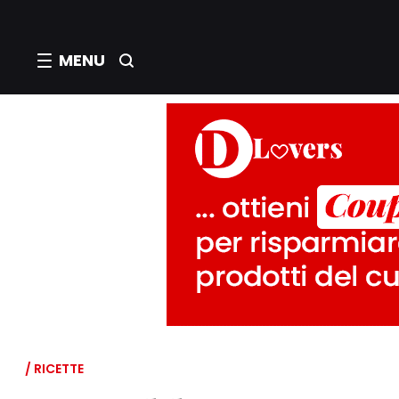
MENU
/ RICETTE