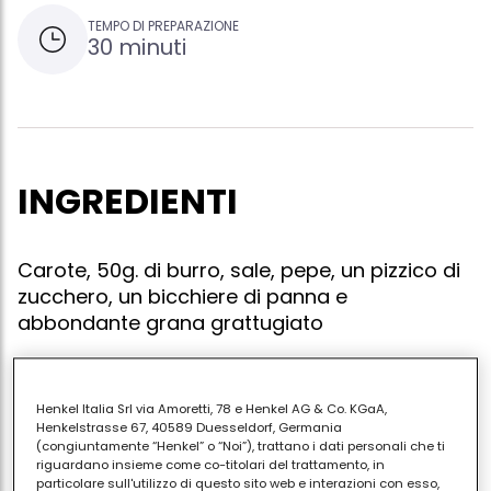
TEMPO DI PREPARAZIONE
30 minuti
INGREDIENTI
Carote, 50g. di burro, sale, pepe, un pizzico di
zucchero, un bicchiere di panna e
abbondante grana grattugiato
Henkel Italia Srl via Amoretti, 78 e Henkel AG & Co. KGaA,
Raschiate e lavate le carote e tagliatele a
Henkelstrasse 67, 40589 Duesseldorf, Germania
bastoncini. fatele saltare in 50g. di burro, salate,
(congiuntamente “Henkel” o “Noi”), trattano i dati personali che ti
riguardano insieme come co-titolari del trattamento, in
pepate, aggiungete un pizzico di zucchero, bagnate
particolare sull'utilizzo di questo sito web e interazioni con esso,