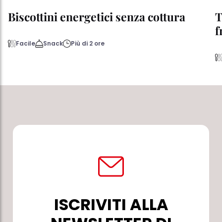
Biscottini energetici senza cottura
T
f
Facile
Snack
Più di 2 ore
ISCRIVITI ALLA