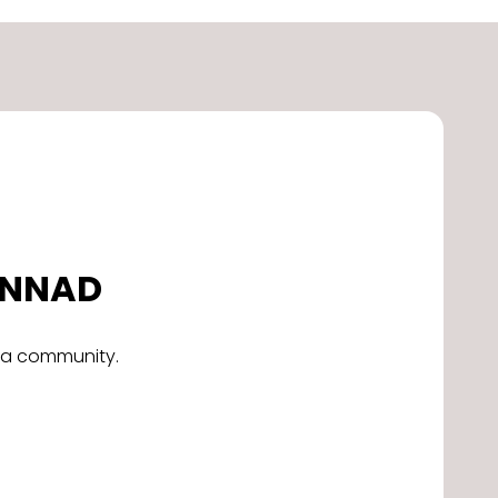
DONNAD
alla community.