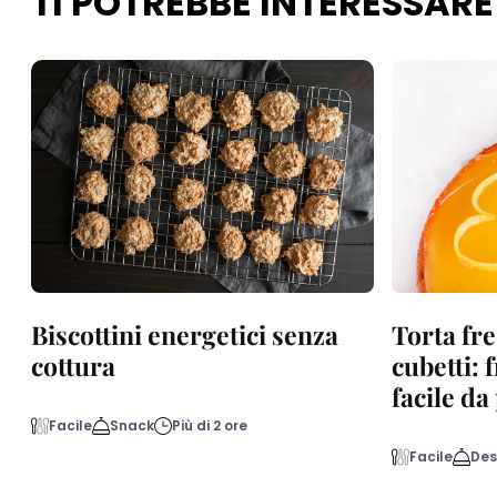
TI POTREBBE INTERESSARE
Biscottini energetici senza
Torta fre
cottura
cubetti: 
facile d
Facile
Snack
Più di 2 ore
Facile
Des