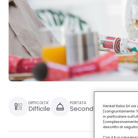
DIFFICOLTA'
PORTATA
TEMPO DI P
Henkel Italia Srl v
Difficile
Secondo
1 ora e
(congiuntamente “Hen
in particolare sull'
(complessivamente “
descritto di seguito.
Con il tuo consenso,