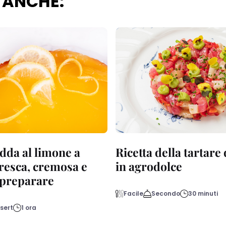
 ANCHE:
dda al limone a
Ricetta della tartare
fresca, cremosa e
in agrodolce
a preparare
Facile
Secondo
30 minuti
sert
1 ora