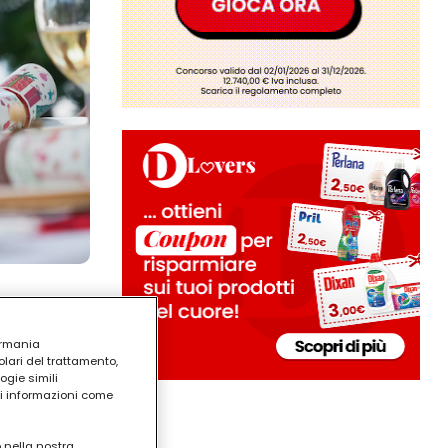
ermania
lari del trattamento,
ogie simili
ri informazioni come
o nella nostra