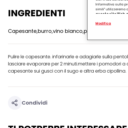
Informativa sulla pr
INGREDIENTI
simili" utilizzeremo
questo sito Web, p
personalizzato
. 
Modifica
(rispettivamente dell
terzi, conservare le
Capesante,burro,vino bianco,pomodori,erba cip
arricchiti con dati o
particolare per visu
identificati) su ques
misurare e ottimizz
Pulire le capesante. infarinarle e adagiarle sulla pento
Puoi trovare maggior
collegata nel piè di 
lasciare evaporare per 2 minuti.mettere i pomodori a dad
qualsiasi momento co
capesante sui gusci con il sugo e altra erba cipollina.
collegata nel piè di 
periodo di conserva
"modifica" di seguito
Se fai clic su "Modif
per uno o più degli 
Condividi
tuoi dati personali p
necessari per fornirt