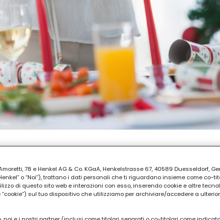
REPARAZIONE
ia Amoretti, 78 e Henkel AG & Co. KGaA, Henkelstrasse 67, 40589 Duesseldorf, G
 30
kel” o “Noi”), trattano i dati personali che ti riguardano insieme come co-tito
utilizzo di questo sito web e interazioni con esso, inserendo cookie e altre tecnol
cookie”) sul tuo dispositivo che utilizziamo per archiviare/accedere a ulterio
 noi e i nostri partner (inclusi come titolari separati o co-titolari come indicat