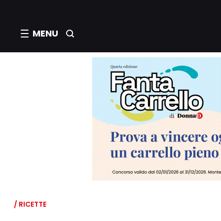
MENU
/ RICETTE