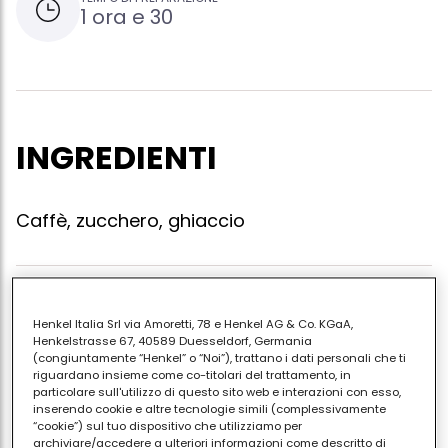
1 ora e 30
INGREDIENTI
Caffè, zucchero, ghiaccio
Inserire nello shaker un caffè espresso, una bustina di
Henkel Italia Srl via Amoretti, 78 e Henkel AG & Co. KGaA,
zucchero e 3 cubetti di ghiaccio. shakerare per 20
Henkelstrasse 67, 40589 Duesseldorf, Germania
secondi e servire.
(congiuntamente “Henkel” o “Noi”), trattano i dati personali che ti
riguardano insieme come co-titolari del trattamento, in
particolare sull'utilizzo di questo sito web e interazioni con esso,
inserendo cookie e altre tecnologie simili (complessivamente
“cookie”) sul tuo dispositivo che utilizziamo per
archiviare/accedere a ulteriori informazioni come descritto di