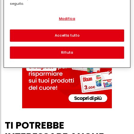
seguito.
Condividi
Con il tuo consenso, noi e i nostri partner (inclusi come titolari
Modifica
separati o co-titolari come indicato nella nostra Informativa sulla
protezione dei dati collegata nel piè di pagina, Sezione "Cookie,
pixel, impronte digitali e tecnologie simili" utilizzeremo anche
cookie ed elaboreremo i dati relativi a te per
misurare e
Accetta tutto
ottimizzare le prestazioni di questo sito Web, per fornirti
funzionalità che migliorano l'utilizzo di questo sito Web
e/o per marketing personalizzato
. Analizzeremo il tuo utilizzo
Rifiuta
di questo sito Web e le tue interazioni commerciali con noi
(rispettivamente dell'azienda per cui lavori) per) e su tale base
tracciare i tuoi acquisti dei nostri prodotti su siti Web di terzi,
conservare le nostre informazioni sulle entità commerciali e
creare profili individuali su di te che potrebbero essere arricchiti
con dati ottenuti da terze parti e altri siti Web. Utilizziamo questi
profili per scopi di marketing personalizzato, in particolare per
visualizzare annunci pubblicitari che potrebbero interessarti
(basati, ad esempio, sui tuoi interessi identificati) su questo sito
web e altri media (di terzi) tramite i dispositivi assegnati a te o
alla tua famiglia, nonché per misurare e ottimizzare il successo
delle campagne pubblicitarie.
Puoi trovare maggiori informazioni sul trattamento dei tuoi dati
TI POTREBBE
nella nostra Informativa sulla protezione dei dati collegata nel piè
di pagina (Sezione "Cookie, Pixel, Impronte digitali e tecnologie