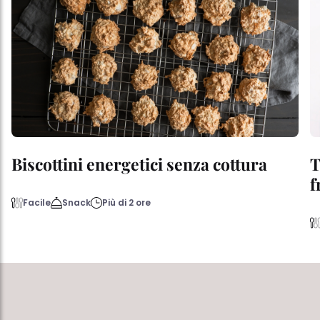
Biscottini energetici senza cottura
T
f
Facile
Snack
Più di 2 ore