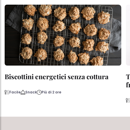
Biscottini energetici senza cottura
T
f
Facile
Snack
Più di 2 ore