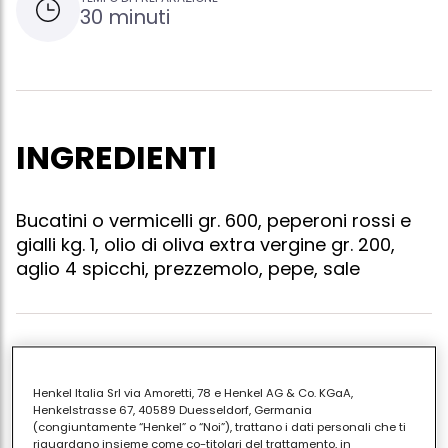
30 minuti
INGREDIENTI
Bucatini o vermicelli gr. 600, peperoni rossi e
gialli kg. 1, olio di oliva extra vergine gr. 200,
aglio 4 spicchi, prezzemolo, pepe, sale
Dopo averli ripuliti tagliare i peperoni in filetti,
soffriggere l'aglio nell'olio ed appena sarà biondo
Henkel Italia Srl via Amoretti, 78 e Henkel AG & Co. KGaA,
aggiungervi i filetti di peperone. coprire la padella e
Henkelstrasse 67, 40589 Duesseldorf, Germania
(congiuntamente “Henkel” o “Noi”), trattano i dati personali che ti
cuocere a fuoco medio per una decina di minuti
riguardano insieme come co-titolari del trattamento, in