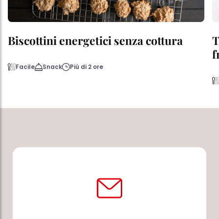
Biscottini energetici senza cottura
T
f
Facile
Snack
Più di 2 ore