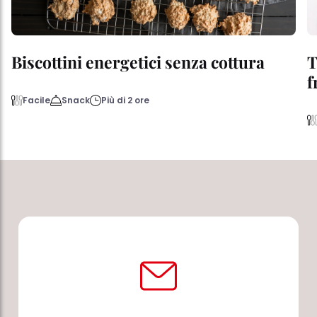
Biscottini energetici senza cottura
T
f
Facile
Snack
Più di 2 ore