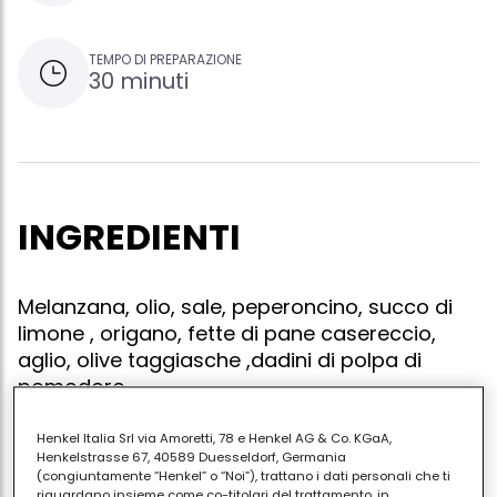
TEMPO DI PREPARAZIONE
30 minuti
INGREDIENTI
Melanzana, olio, sale, peperoncino, succo di
limone , origano, fette di pane casereccio,
aglio, olive taggiasche ,dadini di polpa di
pomodoro
Henkel Italia Srl via Amoretti, 78 e Henkel AG & Co. KGaA,
Henkelstrasse 67, 40589 Duesseldorf, Germania
(congiuntamente “Henkel” o “Noi”), trattano i dati personali che ti
Lavate una melanzana, punzecchiate la buccia e
riguardano insieme come co-titolari del trattamento, in