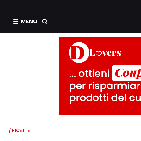
MENU
/ RICETTE