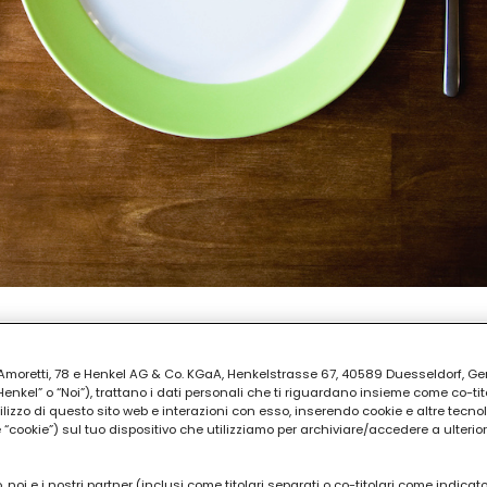
REPARAZIONE
ia Amoretti, 78 e Henkel AG & Co. KGaA, Henkelstrasse 67, 40589 Duesseldorf, G
ti
kel” o “Noi”), trattano i dati personali che ti riguardano insieme come co-tito
utilizzo di questo sito web e interazioni con esso, inserendo cookie e altre tecnol
cookie”) sul tuo dispositivo che utilizziamo per archiviare/accedere a ulterio
 noi e i nostri partner (inclusi come titolari separati o co-titolari come indicat