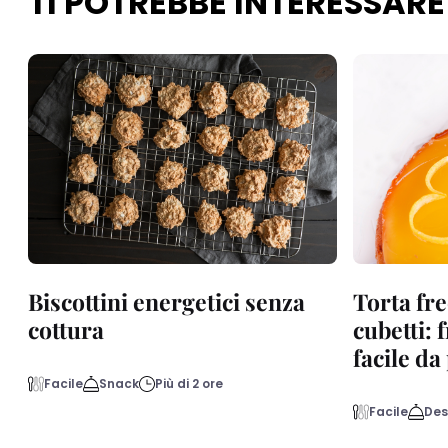
TI POTREBBE INTERESSARE
Biscottini energetici senza
Torta fre
cottura
cubetti: 
facile d
Facile
Snack
Più di 2 ore
Facile
Des