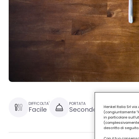
DIFFICOLTA'
PORTATA
TEMPO DI P
Henkel Italia Srl v
Facile
Secondo
30 minu
(congiuntamente “Hen
in particolare sull'
(complessivamente “
descritto di seguito.
Con il tuo consenso,