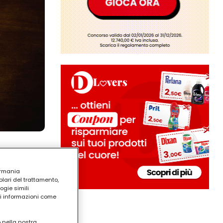
ermania
lari del trattamento,
ogie simili
ri informazioni come
o nella nostra