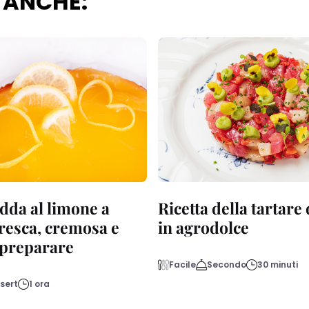
 ANCHE:
dda al limone a
Ricetta della tartare
fresca, cremosa e
in agrodolce
a preparare
Facile
Secondo
30 minuti
sert
1 ora