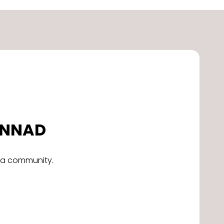
DONNAD
alla community.