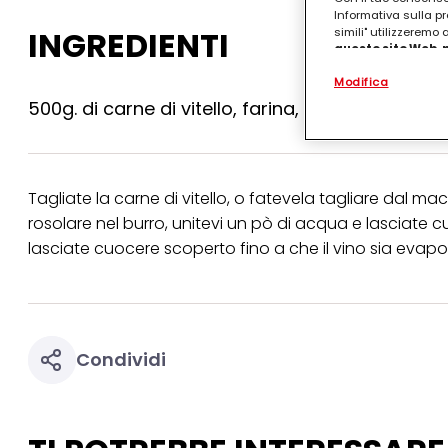
Informativa sulla pr
INGREDIENTI
simili" utilizzeremo
questo sito Web, p
personalizzato
. 
Modifica
(rispettivamente dell
terzi, conservare le
500g. di carne di vitello, farina, burro, marsala
arricchiti con dati o
particolare per visu
identificati) su ques
misurare e ottimizz
Tagliate la carne di vitello, o fatevela tagliare dal mace
Puoi trovare maggior
collegata nel piè di 
rosolare nel burro, unitevi un pò di acqua e lasciate c
qualsiasi momento co
lasciate cuocere scoperto fino a che il vino sia evapo
collegata nel piè di 
periodo di conserva
"modifica" di seguito
Se fai clic su "Modif
per uno o più degli 
Condividi
tuoi dati personali p
necessari per fornirt