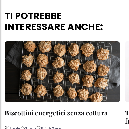
TI POTREBBE
INTERESSARE ANCHE:
Biscottini energetici senza cottura
T
f
Facile
Snack
Più di 2 ore