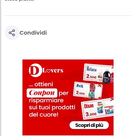
con dati ottenuti da terze parti e altri siti Web. Utilizziamo questi
profili per scopi di marketing personalizzato, in particolare per
visualizzare annunci pubblicitari che potrebbero interessarti
(basati, ad esempio, sui tuoi interessi identificati) su questo sito
web e altri media (di terzi) tramite i dispositivi assegnati a te o
alla tua famiglia, nonché per misurare e ottimizzare il successo
Condividi
delle campagne pubblicitarie.
Puoi trovare maggiori informazioni sul trattamento dei tuoi dati
nella nostra Informativa sulla protezione dei dati collegata nel piè
di pagina (Sezione "Cookie, Pixel, Impronte digitali e tecnologie
simili"). Puoi revocare il tuo consenso in qualsiasi momento con
effetto per il futuro disabilitando i cookie sul nostro sito web nella
sezione "Impostazioni cookie" collegata nel piè di pagina. Per
ulteriori informazioni sui cookie utilizzati su questo sito Web, in
particolare sul loro periodo di conservazione, consultare le
informazioni dettagliate su ciascun cookie disponibili facendo
clic su "modifica" di seguito".
Se fai clic su "Modifica" potrai trovare maggiori informazioni sul
trattamento dei tuoi dati / sull'uso dei cookie e consentirli per uno o
più degli scopi sopra menzionati. Cliccando su "Accetta tutto",
acconsenti all'uso dei cookie e al trattamento dei tuoi dati
personali per tutte le finalità sopra indicate. Se fai clic su "Rifiuta",
verranno utilizzati solo i cookie tecnicamente necessari per fornirti
questo sito web.