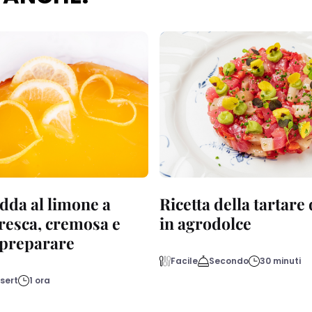
dda al limone a
Ricetta della tartare
fresca, cremosa e
in agrodolce
a preparare
Facile
Secondo
30 minuti
sert
1 ora