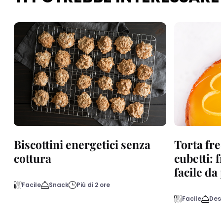
Biscottini energetici senza
Torta fre
cottura
cubetti: 
facile d
Facile
Snack
Più di 2 ore
Facile
Des