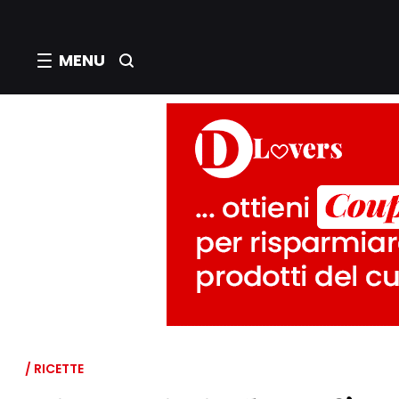
MENU
/ RICETTE