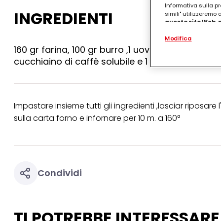
Informativa sulla pr
INGREDIENTI
simili" utilizzeremo
questo sito Web, p
personalizzato
. 
Modifica
(rispettivamente dell
160 gr farina, 100 gr burro ,1 uovo ,100 gr zucchero
terzi, conservare le
arricchiti con dati o
cucchiaino di caffè solubile e 1 di macinato
particolare per visu
identificati) su ques
misurare e ottimizz
Puoi trovare maggior
Impastare insieme tutti gli ingredienti ,lasciar riposare
collegata nel piè di 
qualsiasi momento co
sulla carta forno e infornare per 10 m. a 160°
collegata nel piè di 
periodo di conserva
"modifica" di seguito
Se fai clic su "Modif
per uno o più degli 
Condividi
tuoi dati personali p
necessari per fornirt
TI POTREBBE INTERESSARE