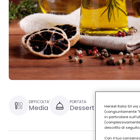
DIFFICOLTA'
PORTATA
TEMPO DI PRE
Media
Dessert
1 ora e 
Henkel Italia Srl v
(congiuntamente “Hen
in particolare sull'
(complessivamente “
descritto di seguito.
Con il tuo consenso,