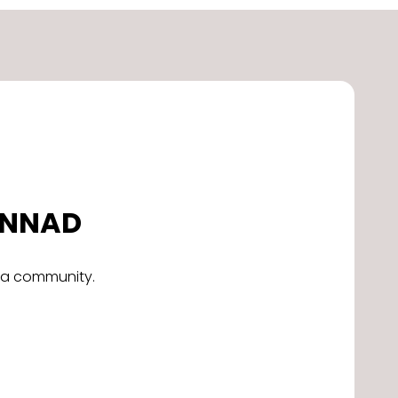
DONNAD
alla community.