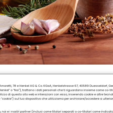
PARAZIONE
30
ia Amoretti, 78 e Henkel AG & Co. KGaA, Henkelstrasse 67, 40589 Duesseldorf, G
kel” o “Noi”), trattano i dati personali che ti riguardano insieme come co-tito
utilizzo di questo sito web e interazioni con esso, inserendo cookie e altre tecnol
cookie”) sul tuo dispositivo che utilizziamo per archiviare/accedere a ulterio
 noi e i nostri partner (inclusi come titolari separati o co-titolari come indicat