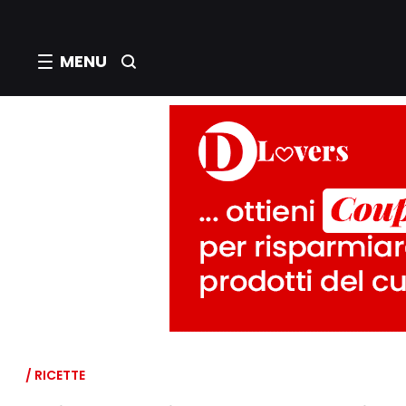
MENU
/ RICETTE