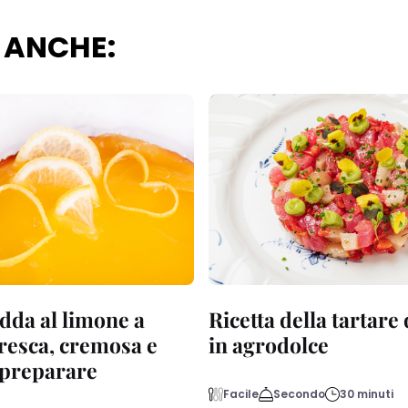
 ANCHE:
dda al limone a
Ricetta della tartare
fresca, cremosa e
in agrodolce
a preparare
Facile
Secondo
30 minuti