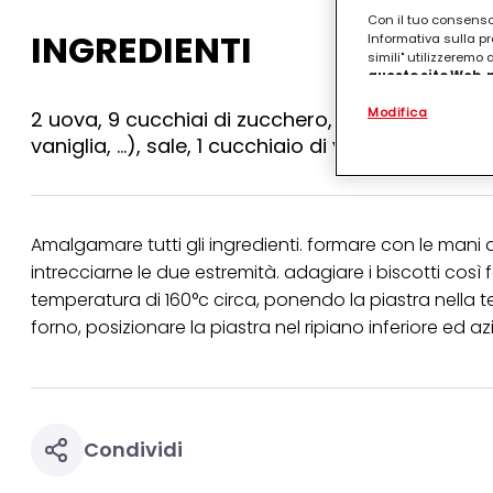
Con il tuo consenso,
INGREDIENTI
Informativa sulla pr
simili" utilizzeremo
questo sito Web, p
personalizzato
. 
Modifica
(rispettivamente dell
2 uova, 9 cucchiai di zucchero, 1 hg burro (te
terzi, conservare le
vaniglia, ...), sale, 1 cucchiaio di vino bianco, 1 li
arricchiti con dati o
particolare per visu
identificati) su ques
misurare e ottimizz
Amalgamare tutti gli ingredienti. formare con le mani di
Puoi trovare maggior
collegata nel piè di 
intrecciarne le due estremità. adagiare i biscotti così 
qualsiasi momento co
temperatura di 160°c circa, ponendo la piastra nella t
collegata nel piè di 
periodo di conserva
forno, posizionare la piastra nel ripiano inferiore ed azi
"modifica" di seguito
Se fai clic su "Modif
per uno o più degli 
tuoi dati personali p
necessari per fornirt
Condividi