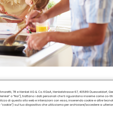
PARAZIONE
30
ia Amoretti, 78 e Henkel AG & Co. KGaA, Henkelstrasse 67, 40589 Duesseldorf, G
kel” o “Noi”), trattano i dati personali che ti riguardano insieme come co-tito
utilizzo di questo sito web e interazioni con esso, inserendo cookie e altre tecnol
cookie”) sul tuo dispositivo che utilizziamo per archiviare/accedere a ulterio