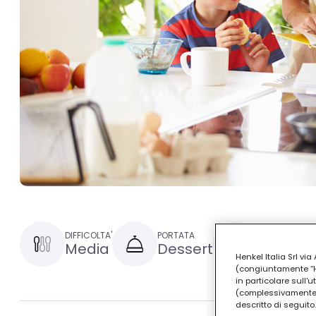
DIFFICOLTA'
PORTATA
TEMPO DI PRE
Media
Dessert
1 ora e 
Henkel Italia Srl v
(congiuntamente “Hen
in particolare sull'
(complessivamente “
descritto di seguito.