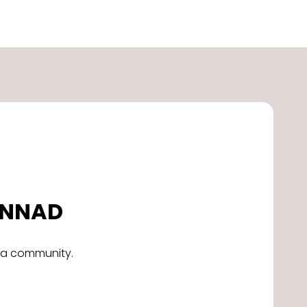
DONNAD
alla community.