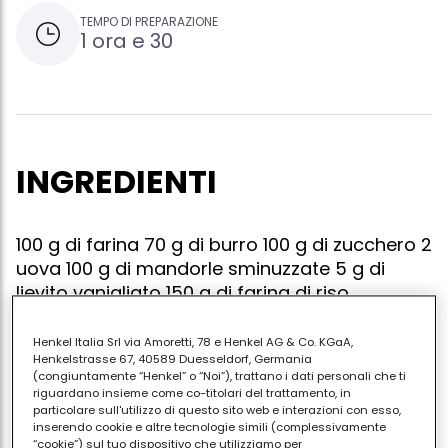
TEMPO DI PREPARAZIONE
1 ora e 30
INGREDIENTI
100 g di farina 70 g di burro 100 g di zucchero 2
uova 100 g di mandorle sminuzzate 5 g di
lievito vanigliato 150 g di farina di riso
Henkel Italia Srl via Amoretti, 78 e Henkel AG & Co. KGaA,
Henkelstrasse 67, 40589 Duesseldorf, Germania
(congiuntamente “Henkel” o “Noi”), trattano i dati personali che ti
Mescolare assieme tutti gli ingredienti, farne delle
riguardano insieme come co-titolari del trattamento, in
palline e cuocerle per mezz'ora al forno (150-170
particolare sull'utilizzo di questo sito web e interazioni con esso,
inserendo cookie e altre tecnologie simili (complessivamente
gradi) le dosi sono molto ad occhio: non ho misurato
“cookie”) sul tuo dispositivo che utilizziamo per