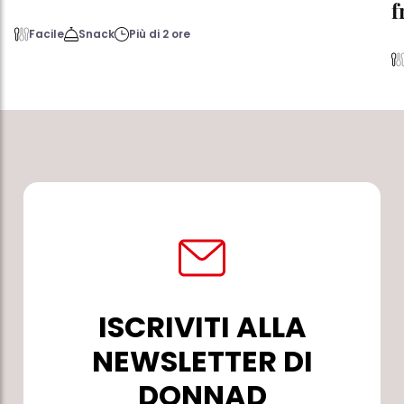
f
Facile
Snack
Più di 2 ore
ISCRIVITI ALLA
NEWSLETTER DI
DONNAD