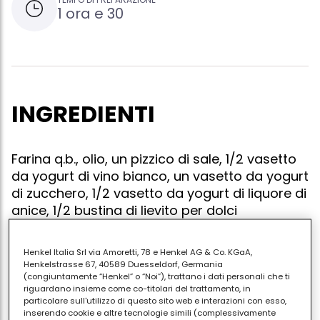
1 ora e 30
INGREDIENTI
Farina q.b., olio, un pizzico di sale, 1/2 vasetto
da yogurt di vino bianco, un vasetto da yogurt
di zucchero, 1/2 vasetto da yogurt di liquore di
anice, 1/2 bustina di lievito per dolci
Henkel Italia Srl via Amoretti, 78 e Henkel AG & Co. KGaA,
Henkelstrasse 67, 40589 Duesseldorf, Germania
Mescolare gli ingredienti fino ad ottenere un impasto
(congiuntamente “Henkel” o “Noi”), trattano i dati personali che ti
riguardano insieme come co-titolari del trattamento, in
morbido. ricavare delle ciambelline e disporle su una
particolare sull'utilizzo di questo sito web e interazioni con esso,
placca da forno ricoperta con carta forno.
inserendo cookie e altre tecnologie simili (complessivamente