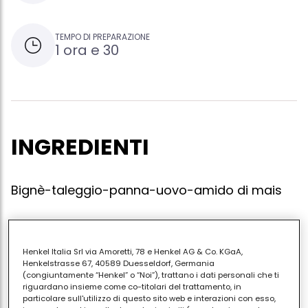
TEMPO DI PREPARAZIONE
1 ora e 30
INGREDIENTI
Bignè-taleggio-panna-uovo-amido di mais
In una pentola antiaderente mettere il taleggio
Henkel Italia Srl via Amoretti, 78 e Henkel AG & Co. KGaA,
Henkelstrasse 67, 40589 Duesseldorf, Germania
tagliato a pezzi, aggiungere 100 gr di panna da
(congiuntamente “Henkel” o “Noi”), trattano i dati personali che ti
cucina e il tuorlo di un uovo: sciogliere a fuoco lento.
riguardano insieme come co-titolari del trattamento, in
particolare sull'utilizzo di questo sito web e interazioni con esso,
per addensare la fonduta aggiungere rimestando,