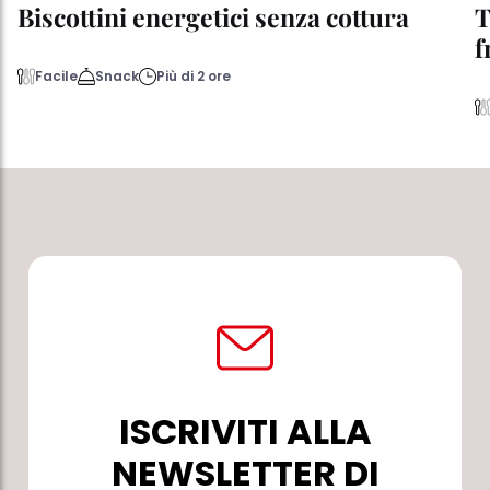
Biscottini energetici senza cottura
T
f
Facile
Snack
Più di 2 ore
ISCRIVITI ALLA
NEWSLETTER DI