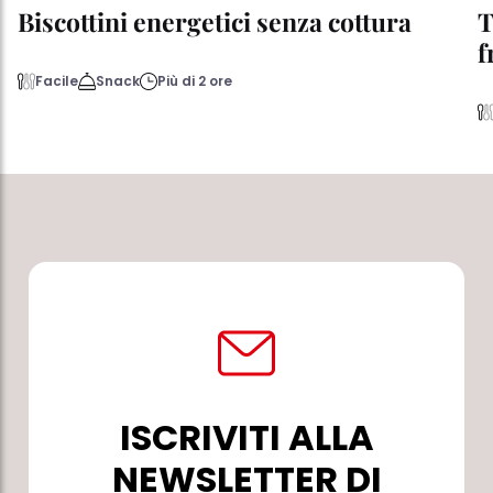
Biscottini energetici senza cottura
T
f
Facile
Snack
Più di 2 ore
ISCRIVITI ALLA
NEWSLETTER DI