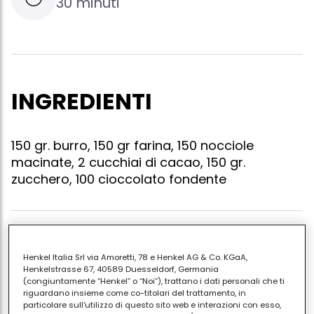
30 minuti
INGREDIENTI
150 gr. burro, 150 gr farina, 150 nocciole
macinate, 2 cucchiai di cacao, 150 gr.
zucchero, 100 cioccolato fondente
Frullare nel mixer burro, farina, nocciole, cacao e
zucchero si deve ottenere un impasto sodo. formare
Henkel Italia Srl via Amoretti, 78 e Henkel AG & Co. KGaA,
Henkelstrasse 67, 40589 Duesseldorf, Germania
un rotolino di pasta di diametro 2 cm. tagliarlo a
(congiuntamente “Henkel” o “Noi”), trattano i dati personali che ti
fettine di 1 cm. e formare delle palline con le
riguardano insieme come co-titolari del trattamento, in
particolare sull'utilizzo di questo sito web e interazioni con esso,
mani.metterle in forno a 170° per 15 minuti. lasciare