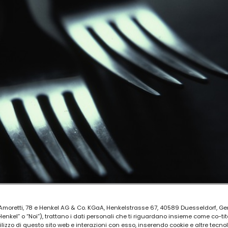
ia Amoretti, 78 e Henkel AG & Co. KGaA, Henkelstrasse 67, 40589 Duesseldorf, G
kel” o “Noi”), trattano i dati personali che ti riguardano insieme come co-tito
utilizzo di questo sito web e interazioni con esso, inserendo cookie e altre tecnol