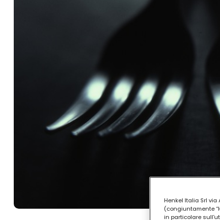
Henkel Italia Srl v
(congiuntamente “Hen
in particolare sull'