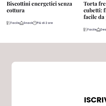
Biscottini energetici senza
Torta fre
cottura
cubetti: 
facile d
Facile
Snack
Più di 2 ore
Facile
Des
ISCRI