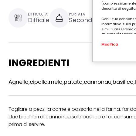
(complessivamente “
descritto di seguito.
DIFFICOLTA'
PORTATA
TEMPO DI P
Difficile
Secondo
1 ora e
Con il tuo consenso,
Informativa sulla pr
simili" utilizzeremo
questo sito Web, p
personalizzato
. 
Modifica
(rispettivamente dell
terzi, conservare le
arricchiti con dati o
INGREDIENTI
particolare per visu
identificati) su ques
misurare e ottimizz
Agnello,cipolla,mela,patata,cannonau,basilico,fa
Puoi trovare maggior
collegata nel piè di 
qualsiasi momento co
collegata nel piè di 
periodo di conserva
"modifica" di seguito
Tagliare a pezzi la carne e passarla nella farina, far d
due bicchieri di cannonau,sale basilico e far consumar
Se fai clic su "Modif
per uno o più degli 
prima di servire.
tuoi dati personali p
necessari per fornirt