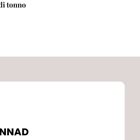
 di tonno
DONNAD