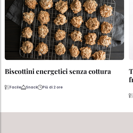
Biscottini energetici senza cottura
T
f
Facile
Snack
Più di 2 ore