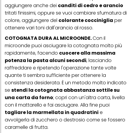
verranno utilizzati solo i cookie tecnicamente necessari per fornirti
aggiungere anche dei
canditi di cedro e arancio
questo sito web.
tritati finissimi, oppure se vuoi cambiare sfumatura di
colore, aggiungere del
colorante cocciniglia
per
ottenere vari toni dall'arancio al rosso.
COTOGNATA DURA AL MICROONDE.
Con il
microonde puoi asciugare la cotognata molto più
rapidamente, facendo
cuocere alla massima
potenza la pasta alcuni secondi
, lasciando
raffreddare e ripetendo l'operazione tante volte
quante ti sembra sufficiente per ottenere la
consistenza desiderata. È un metodo molto indicato
se
stendi la cotognata abbastanza sottile su
una carta da forno
; copri con un'altra carta, livella
con il mattarello e fai asciugare. Alla fine puoi
tagliare la marmellata in quadratini
e
avvolgerla di zucchero o destrosio come se fossero
caramelle di frutta.