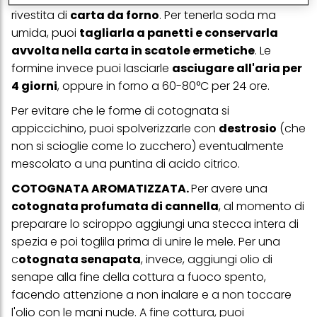
conservare le nostre informazioni sulle entità commerciali e
rivestita di
carta da forno
.
Per tenerla soda ma
creare profili individuali su di te che potrebbero essere arricchiti
umida, puoi
tagliarla a panetti e conservarla
con dati ottenuti da terze parti e altri siti Web. Utilizziamo questi
profili per scopi di marketing personalizzato, in particolare per
avvolta nella carta in scatole ermetiche
. Le
visualizzare annunci pubblicitari che potrebbero interessarti
formine invece puoi lasciarle
asciugare all'aria per
(basati, ad esempio, sui tuoi interessi identificati) su questo sito
web e altri media (di terzi) tramite i dispositivi assegnati a te o
4 giorni
, oppure in forno a 60-80°C per 24 ore.
alla tua famiglia, nonché per misurare e ottimizzare il successo
delle campagne pubblicitarie.
Per evitare che le forme di cotognata si
appiccichino, puoi spolverizzarle con
destrosio
(che
Puoi trovare maggiori informazioni sul trattamento dei tuoi dati
nella nostra Informativa sulla protezione dei dati collegata nel piè
non si scioglie come lo zucchero) eventualmente
di pagina (Sezione "Cookie, Pixel, Impronte digitali e tecnologie
mescolato a una puntina di acido citrico.
simili"). Puoi revocare il tuo consenso in qualsiasi momento con
effetto per il futuro disabilitando i cookie sul nostro sito web nella
COTOGNATA AROMATIZZATA.
Per avere una
sezione "Impostazioni cookie" collegata nel piè di pagina. Per
ulteriori informazioni sui cookie utilizzati su questo sito Web, in
cotognata profumata di cannella
, al momento di
particolare sul loro periodo di conservazione, consultare le
preparare lo sciroppo aggiungi una stecca intera di
informazioni dettagliate su ciascun cookie disponibili facendo
clic su "modifica" di seguito".
spezia e poi toglila prima di unire le mele.
Per una
c
otognata senapata
, invece, aggiungi olio di
Se fai clic su "Modifica" potrai trovare maggiori informazioni sul
senape alla fine della cottura a fuoco spento,
trattamento dei tuoi dati / sull'uso dei cookie e consentirli per uno o
più degli scopi sopra menzionati. Cliccando su "Accetta tutto",
facendo attenzione a non inalare e a non toccare
acconsenti all'uso dei cookie e al trattamento dei tuoi dati
l'olio con le mani nude.
A fine cottura, puoi
personali per tutte le finalità sopra indicate. Se fai clic su "Rifiuta",